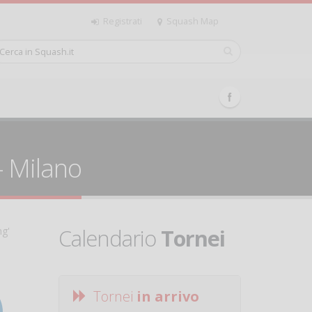
Registrati
Squash Map
- Milano
Calendario
Tornei
ng'
Tornei
in arrivo