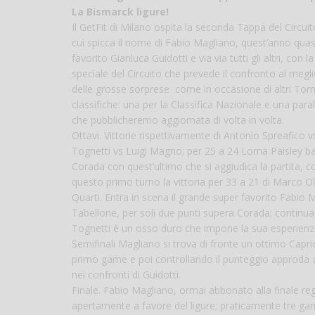
La Bismarck ligure!
Il GetFit di Milano ospita la seconda Tappa del Circuito
cui spicca il nome di Fabio Magliano, quest’anno quas
favorito Gianluca Guidotti e via via tutti gli altri, co
speciale del Circuito che prevede il confronto al meg
delle grosse sorprese come in occasione di altri Torn
classifiche: una per la Classifica Nazionale e una paral
che pubblicheremo aggiornata di volta in volta.
Ottavi. Vittorie rispettivamente di Antonio Spreafico
Tognetti vs Luigi Magno; per 25 a 24 Lorna Paisley bat
Corada con quest’ultimo che si aggiudica la partita,
questo primo turno la vittoria per 33 a 21 di Marco Oli
Quarti. Entra in scena il grande super favorito Fabio M
Tabellone, per soli due punti supera Corada; continua la
Tognetti è un osso duro che impone la sua esperienza
Semifinali Magliano si trova di fronte un ottimo Caprio
primo game e poi controllando il punteggio approda al
nei confronti di Guidotti.
Finale. Fabio Magliano, ormai abbonato alla finale reg
apertamente a favore del ligure; praticamente tre g