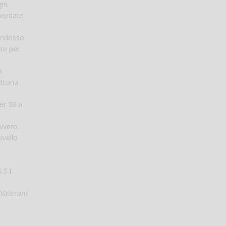
gni
 bordate
 ridosso
nte per
a
ttoria
er 30 a
ovvero
ovello
.S.I.
Valerani