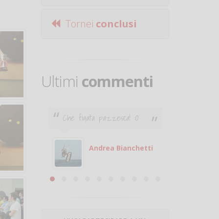
Tornei
conclusi
Ultimi
commenti
Che figata pazzesca! :O
Ciao. Son
poco e v
otare
giocare.
 con
puoi gio
Andrea Bianchetti
mero
Michele
are