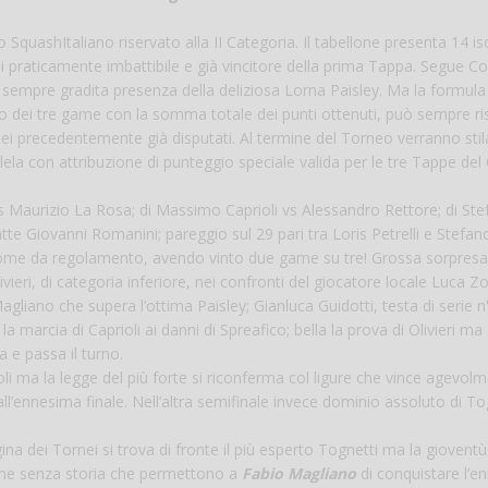
 SquashItaliano riservato alla II Categoria. Il tabellone presenta 14 iscr
i praticamente imbattibile e già vincitore della prima Tappa. Segue 
n la sempre gradita presenza della deliziosa Lorna Paisley. Ma la formula
lio dei tre game con la somma totale dei punti ottenuti, può sempre ri
ei precedentemente già disputati. Al termine del Torneo verranno sti
lela con attribuzione di punteggio speciale valida per le tre Tappe del 
 vs Maurizio La Rosa; di Massimo Caprioli vs Alessandro Rettore; di St
te Giovanni Romanini; pareggio sul 29 pari tra Loris Petrelli e Stefan
 come da regolamento, avendo vinto due game su tre! Grossa sorpresa
vieri, di categoria inferiore, nei confronti del giocatore locale Luca Zo
agliano che supera l’ottima Paisley; Gianluca Guidotti, testa di serie n
 marcia di Caprioli ai danni di Spreafico; bella la prova di Olivieri ma
 e passa il turno.
li ma la legge del più forte si riconferma col ligure che vince agevolm
l’ennesima finale. Nell’altra semifinale invece dominio assoluto di To
ina dei Tornei si trova di fronte il più esperto Tognetti ma la giovent
ame senza storia che permettono a
Fabio Magliano
di conquistare l’e