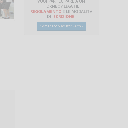
VUOI PARTECIPARE A UN
TORNEO? LEGGI IL
talano
REGOLAMENTO
E LE MODALITÀ
DI
ISCRIZIONE
!
Come faccio ad iscrivermi?