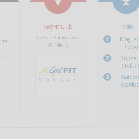
GetFit Club
Podio
Via Gian Battista Vico,
Maglia
 2ª
38, Milano
Fabio
Tognet
Stefan
Guidott
Gianlu