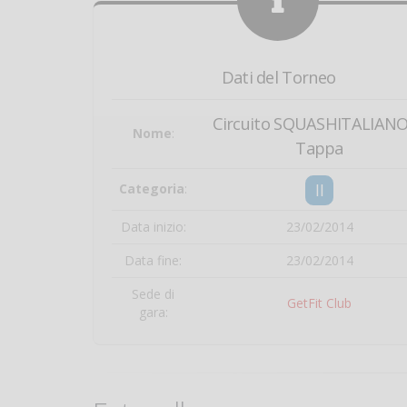
Dati del Torneo
Circuito SQUASHITALIANO
Nome
:
Tappa
II
Categoria
:
Data inizio:
23/02/2014
Data fine:
23/02/2014
Sede di
GetFit Club
gara: