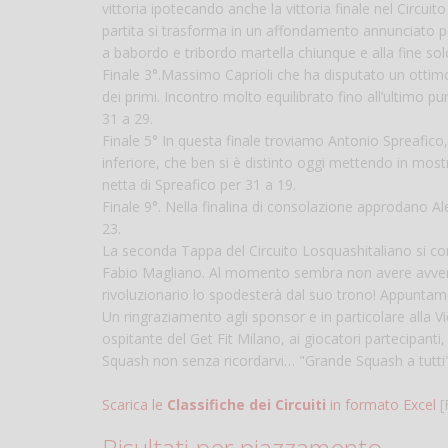
vittoria ipotecando anche la vittoria finale nel Circu
partita si trasforma in un affondamento annunciato pe
a babordo e tribordo martella chiunque e alla fine sol
Finale 3°.Massimo Caprioli che ha disputato un ottim
dei primi. Incontro molto equilibrato fino all’ultimo pu
31 a 29.
Finale 5° In questa finale troviamo Antonio Spreafico,
inferiore, che ben si è distinto oggi mettendo in mostr
netta di Spreafico per 31 a 19.
Finale 9°. Nella finalina di consolazione approdano Al
23.
La seconda Tappa del Circuito Losquashitaliano si con
Fabio Magliano. Al momento sembra non avere avversa
rivoluzionario lo spodesterà dal suo trono! Appunta
Un ringraziamento agli sponsor e in particolare alla Vict
ospitante del Get Fit Milano, ai giocatori partecipanti,
Squash non senza ricordarvi… "Grande Squash a tutti"
Scarica le
Classifiche dei Circuiti
in formato Excel
[