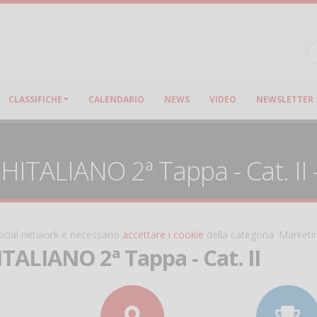
CLASSIFICHE
CALENDARIO
NEWS
VIDEO
NEWSLETTER
ITALIANO 2ª Tappa - Cat. II 
 social network è necessario
accettare i cookie
della categoria 'Marketi
TALIANO 2ª Tappa - Cat. II