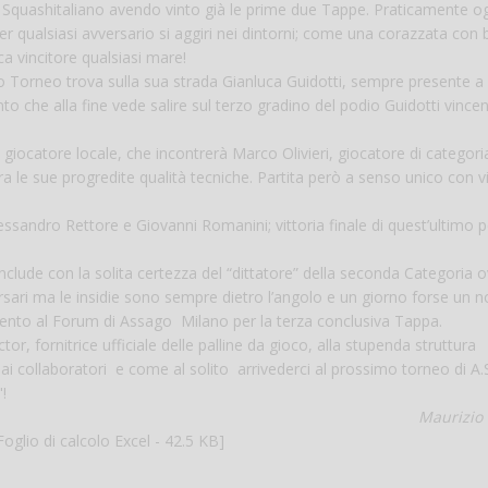
ito Squashitaliano avendo vinto già le prime due Tappe. Praticamente o
r qualsiasi avversario si aggiri nei dintorni; come una corazzata con
ca vincitore qualsiasi mare!
o Torneo trova sulla sua strada Gianluca Guidotti, sempre presente a
nto che alla fine vede salire sul terzo gradino del podio Guidotti vince
 giocatore locale, che incontrerà Marco Olivieri, giocatore di categori
a le sue progredite qualità tecniche. Partita però a senso unico con vi
essandro Rettore e Giovanni Romanini; vittoria finale di quest’ultimo p
clude con la solita certezza del “dittatore” della seconda Categoria 
ri ma le insidie sono sempre dietro l’angolo e un giorno forse un n
mento al Forum di Assago Milano per la terza conclusiva Tappa.
or, fornitrice ufficiale delle palline da gioco, alla stupenda struttura
 ai collaboratori e come al solito arrivederci al prossimo torneo di A.S
!
Maurizio 
Foglio di calcolo Excel - 42.5 KB]