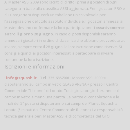
Ai Master ASSI 2009 sono iscritti di diritto i primi 8 giocatori di ogni
categoria in base alla classifica ASSI aggiornata. Per i giocatori PRO e
di I Categoria si disputerà un tabellone unico valevole per
l'assegnazione del titolo assoluto individuale. I giocatori ammessi ai
Master devono confermare la loro partecipazione
tassativamente
entro il giorno 28 giugno
. In caso di posti disponibili saranno
ammessi i giocatori in ordine di classifica che abbiano provveduto ad
inviare, sempre entro il 28 giugno, la loro iscrizione come riserve. Si
consiglia quindi ai giocatori interessati a partecipare di inviare
comunque la loro iscrizione.
Iscrizioni e informazioni
:
info@squash.it
- Tel. 335.6357001
I Master ASSI 2009 si
disputeranno sul campo in vetro GLASS ARENA + presso il Centro
Commerciale "Il Leone" di Lonato. Tutti i giocatori giocheranno sul
campo in vetro almeno una partita. Le partite di consolazione e le
finali del 5° posto si disputeranno sui campi del Planet Squash a
Lonato (5 minuti dal Centro Commerciale Il Leone). La responsabilità
tecnica generale per i Master ASSI è di competenza del GTO.