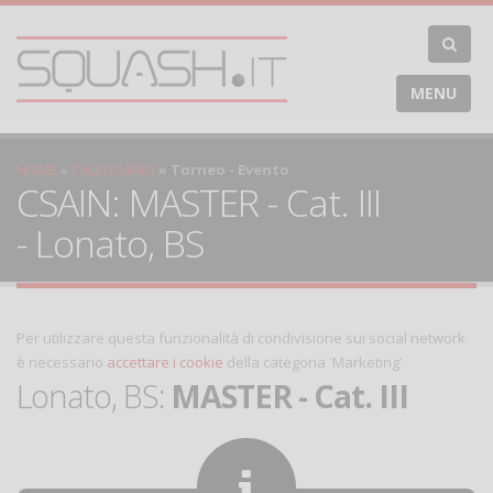
MENU
HOME
CALENDARIO
Torneo - Evento
CSAIN: MASTER - Cat. III
- Lonato, BS
Per utilizzare questa funzionalità di condivisione sui social network
è necessario
accettare i cookie
della categoria 'Marketing'
Lonato, BS:
MASTER - Cat. III