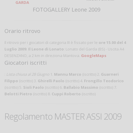
GARDA
FOTOGALLERY Leone 2009
Orario ritrovo
Il ritrovo per i giocatori di categoria III è fissato per le
ore 15.00 del 4
Luglio 2009. Il Leone di Lonato
: Lonato del Garda (BS) - Uscita A4
DESENZANO, a 2 km in direziona Mantova.
GoogleMaps
Giocatori iscritti
:
Lista chiusa al 28 Giugno
1.
Mannu Marco
(iscritto) 2.
Guarneri
Filippo
(iscritto) 3.
Ghirelli Paolo
(iscritto) 4.
Frongillo Teodorico
(iscritto) 5.
Sioli Paolo
(iscritto) 6.
Ballabio Massimo
(iscritto) 7.
Belotti Pietro
(iscritto) 8.
Cuppi Roberto
(iscritto)
Regolamento MASTER ASSI 2009