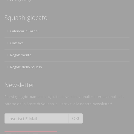
Squash giocato
Calendario Tornei
Classifica
Regolamento
Regole dello Squash
Newsletter
Ricevi gli aggiornamenti sugli ultimi eventi nazionali e internazionali, e le
offerte dello Store di Squash.it... Iscriviti alla nostra Newsletter!
OK!