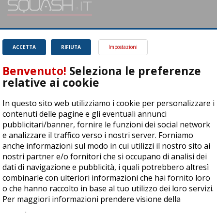
SQUASH.it: Il punto di riferimento quotidiano per tutti gli amanti di questo
magnifico sport.
Leggi
ACCETTA
RIFIUTA
Impostazioni
Benvenuto!
Seleziona le preferenze
relative ai cookie
In questo sito web utilizziamo i cookie per personalizzare i
ASD Let's Sport - Via T. Olivelli 3, 25014 Castenedolo (BS) - P. Iva:
contenuti delle pagine e gli eventuali annunci
04278030988
pubblicitari/banner, fornire le funzioni dei social network
© Copyright 2015 | All Rights Reserved - Powered by
DynDevice
e analizzare il traffico verso i nostri server. Forniamo
anche informazioni sul modo in cui utilizzi il nostro sito ai
Privacy Policy
Cookie Policy
Accessibilità
Sitemap
nostri partner e/o fornitori che si occupano di analisi dei
dati di navigazione e pubblicità, i quali potrebbero altresì
combinarle con ulteriori informazioni che hai fornito loro
o che hanno raccolto in base al tuo utilizzo dei loro servizi.
Per maggiori informazioni prendere visione della
cookie
policy
.