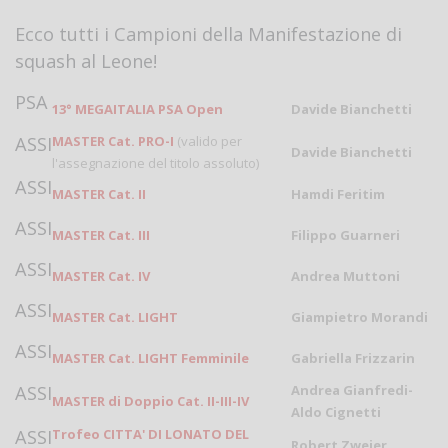
Ecco tutti i Campioni della Manifestazione di
squash al Leone!
PSA
13° MEGAITALIA PSA Open
Davide Bianchetti
ASSI
MASTER Cat. PRO-I
(valido per
Davide Bianchetti
l'assegnazione del titolo assoluto)
ASSI
MASTER Cat. II
Hamdi Feritim
ASSI
MASTER Cat. III
Filippo Guarneri
ASSI
MASTER Cat. IV
Andrea Muttoni
ASSI
MASTER Cat. LIGHT
Giampietro Morandi
ASSI
MASTER Cat. LIGHT Femminile
Gabriella Frizzarin
ASSI
Andrea Gianfredi-
MASTER di Doppio Cat. II-III-IV
Aldo Cignetti
ASSI
Trofeo CITTA' DI LONATO DEL
Robert Zweier