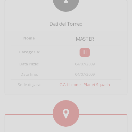
Dati del Torneo
Nome
:
MASTER
III
Categoria
:
Data inizio:
04/07/2009
Data fine:
04/07/2009
Sede di gara:
C.C. Il Leone - Planet Squash