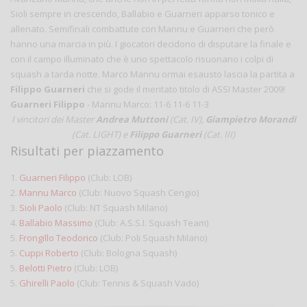
Sioli sempre in crescendo, Ballabio e Guarneri apparso tonico e
allenato. Semifinali combattute con Mannu e Guarneri che però
hanno una marcia in più. I giocatori decidono di disputare la finale e
con il campo illuminato che è uno spettacolo risuonano i colpi di
squash a tarda notte. Marco Mannu ormai esausto lascia la partita a
Filippo Guarneri
che si gode il meritato titolo di ASSI Master 2009!
Guarneri Filippo
- Mannu Marco: 11-6 11-6 11-3
I vincitori dei Master
Andrea Muttoni
(Cat. IV),
Giampietro Morandi
(Cat. LIGHT) e
Filippo Guarneri
(Cat. III)
Risultati per piazzamento
1.
Guarneri Filippo
(Club: LOB)
2.
Mannu Marco
(Club: Nuovo Squash Cengio)
3.
Sioli Paolo
(Club: NT Squash Milano)
4.
Ballabio Massimo
(Club: A.S.S.I. Squash Team)
5.
Frongillo Teodorico
(Club: Poli Squash Milano)
5.
Cuppi Roberto
(Club: Bologna Squash)
5.
Belotti Pietro
(Club: LOB)
5.
Ghirelli Paolo
(Club: Tennis & Squash Vado)