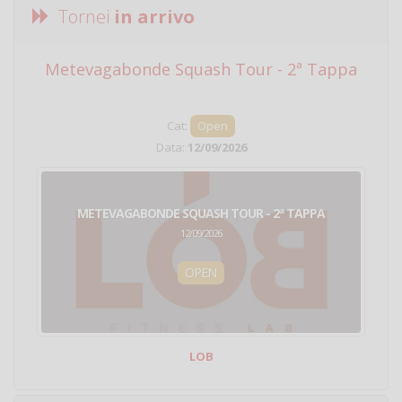
Tornei
in arrivo
Metevagabonde Squash Tour - 2ª Tappa
Ci
Cat:
Open
Data:
12/09/2026
METEVAGABONDE SQUASH TOUR - 2ª TAPPA
12/09/2026
OPEN
LOB