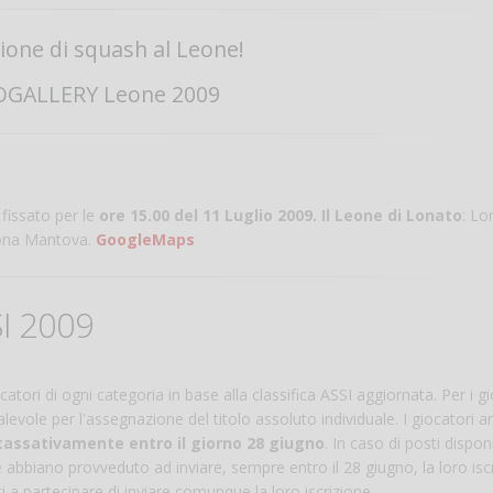
zione di squash al Leone!
GALLERY Leone 2009
è fissato per le
ore 15.00 del 11 Luglio 2009. Il Leone di Lonato
: Lo
iona Mantova.
GoogleMaps
I 2009
ocatori di ogni categoria in base alla classifica ASSI aggiornata. Per i g
alevole per l'assegnazione del titolo assoluto individuale. I giocatori
tassativamente entro il giorno 28 giugno
. In caso di posti disponi
e abbiano provveduto ad inviare, sempre entro il 28 giugno, la loro isc
ti a partecipare di inviare comunque la loro iscrizione.