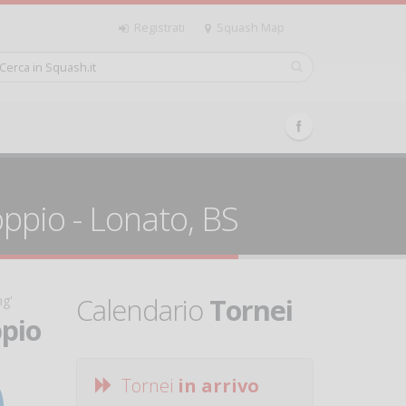
Registrati
Squash Map
oppio - Lonato, BS
Calendario
Tornei
ng'
ppio
Tornei
in arrivo