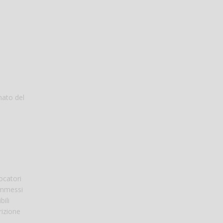
nato del
iocatori
 ammessi
bili
rizione