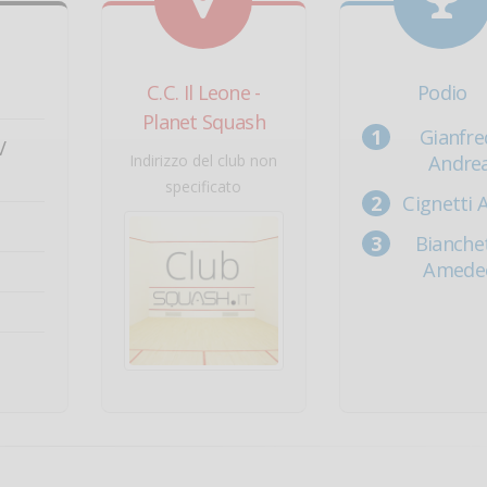
C.C. Il Leone -
Podio
Planet Squash
Gianfre
V
Indirizzo del club non
Andre
specificato
Cignetti 
Bianchet
Amede