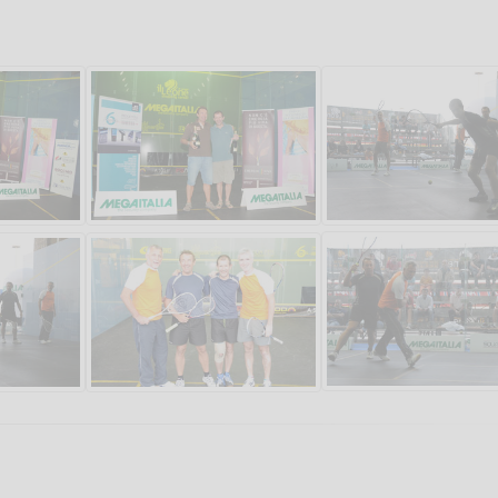
Salve,
come fare per pren
il campo per giocare
un mio amico?
Devo chiamare il nu
telefonico o si può f
online?
Grazie