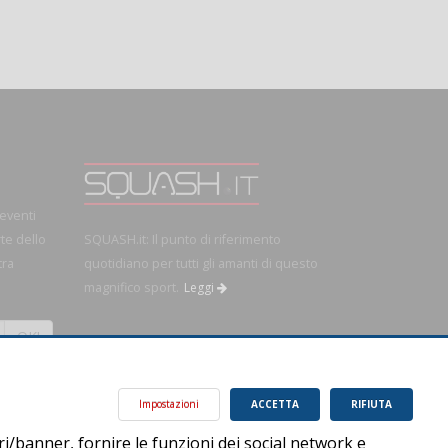
 eventi
rte dello
SQUASH.it: Il punto di riferimento
tra
quotidiano per tutti gli amanti di questo
magnifico sport.
Leggi
OK!
Impostazioni
ACCETTA
RIFIUTA
ri/banner, fornire le funzioni dei social network e