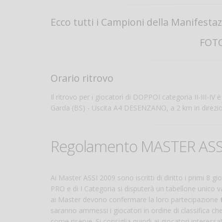
Ecco tutti i Campioni della Manifesta
FOTO
Orario ritrovo
Il ritrovo per i giocatori di DOPPOI categoria II-III-IV 
Garda (BS) - Uscita A4 DESENZANO, a 2 km in direz
Regolamento MASTER ASS
Ai Master ASSI 2009 sono iscritti di diritto i primi 8 gi
PRO e di I Categoria si disputerà un tabellone unico v
ai Master devono confermare la loro partecipazione
saranno ammessi i giocatori in ordine di classifica ch
come riserve. Si consiglia quindi ai giocatori interessa