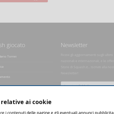
sh giocato
Newsletter
Ricevi gli aggiornamenti sugli ultimi
dario Tornei
nazionali e internazionali, e le offe
ica
Store di Squash.it... Iscriviti alla nos
Newsletter!
amento
e dello Squash
relative ai cookie
re i contenuti delle pagine e gli eventuali annunci pubblicita