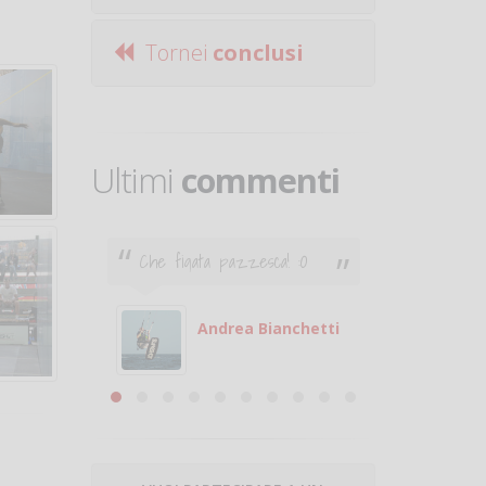
Tornei
conclusi
Ultimi
commenti
Che figata pazzesca! :O
Ciao. Son
poco e v
otare
giocare.
 con
puoi gio
Andrea Bianchetti
mero
Michele
are