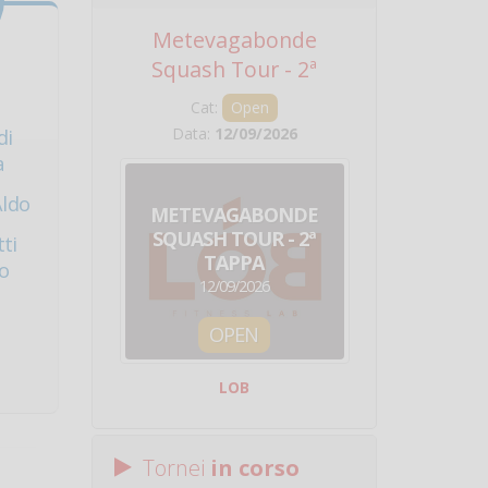
Metevagabonde
Circuito Na
Squash Tour - 2ª
Squadre - 
Tappa
Cat:
Open
Cat:
Squ
Data:
12/09/2026
Data:
19/0
di
a
Aldo
METEVAGABONDE
CIRCU
SQUASH TOUR - 2ª
NAZION
ti
TAPPA
SQUADRE - 
o
12/09/2026
19/09/
OPEN
SQUA
LOB
Centro Sporti
Tornei
in corso