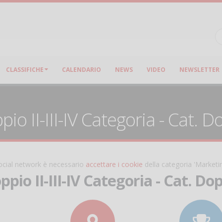
CLASSIFICHE
CALENDARIO
NEWS
VIDEO
NEWSLETTER
o II-III-IV Categoria - Cat. D
 social network è necessario
accettare i cookie
della categoria 'Marketi
io II-III-IV Categoria - Cat. Do