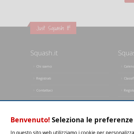
Just Squash It!
Squash.it
Squa
Chi siamo
Calen
Registrati
Classif
Contattaci
Regol
Privacy Policy
Regol
Benvenuto!
Seleziona le preferenze 
In questo sito web utilizziamo i cookie per personalizza