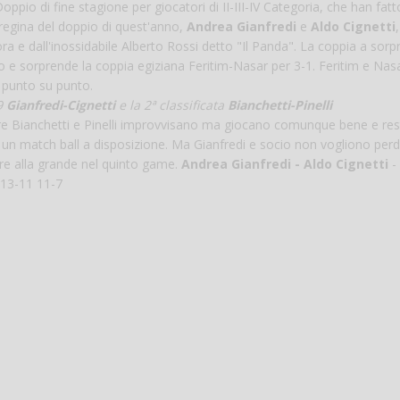
io di fine stagione per giocatori di II-III-IV Categoria, che han fat
 regina del doppio di quest'anno,
Andrea Gianfredi
e
Aldo Cignetti
Vanessa Ca
 e dall'inossidabile Alberto Rossi detto "Il Panda". La coppia a sorp
o e sorprende la coppia egiziana Feritim-Nasar per 3-1. Feritim e Nasa
a punto su punto.
9
Gianfredi-Cignetti
e la 2ª classificata
Bianchetti-Pinelli
tre Bianchetti e Pinelli improvvisano ma giocano comunque bene e res
n un match ball a disposizione. Ma Gianfredi e socio non vogliono perd
ere alla grande nel quinto game.
Andrea Gianfredi - Aldo Cignetti
-
 13-11 11-7