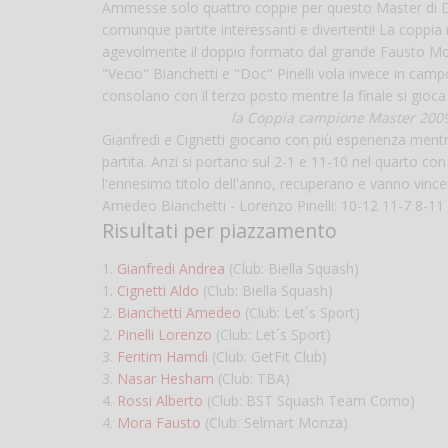
Ammesse solo quattro coppie per questo Master di Dopp
comunque partite interessanti e divertenti! La coppia
agevolmente il doppio formato dal grande Fausto Mora
"Vecio" Bianchetti e "Doc" Pinelli vola invece in camp
consolano con il terzo posto mentre la finale si gioc
la Coppia campione Master 200
Gianfredi e Cignetti giocano con più esperienza men
partita. Anzi si portano sul 2-1 e 11-10 nel quarto co
l'ennesimo titolo dell'anno, recuperano e vanno vinc
Amedeo Bianchetti - Lorenzo Pinelli: 10-12 11-7 8-11
Risultati per piazzamento
1.
Gianfredi Andrea
(Club: Biella Squash)
1.
Cignetti Aldo
(Club: Biella Squash)
2.
Bianchetti Amedeo
(Club: Let´s Sport)
2.
Pinelli Lorenzo
(Club: Let´s Sport)
3.
Feritim Hamdi
(Club: GetFit Club)
3.
Nasar Hesham
(Club: TBA)
4.
Rossi Alberto
(Club: BST Squash Team Como)
4.
Mora Fausto
(Club: Selmart Monza)