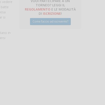
VUOI PARTECIPARE A UN
to vedere
TORNEO? LEGGI IL
, batte
talano
REGOLAMENTO
E LE MODALITÀ
resa
DI
ISCRIZIONE
!
r si
Come faccio ad iscrivermi?
tano in
ersi