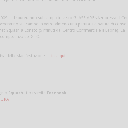
2009 si disputeranno sul campo in vetro GLASS ARENA + presso il Ce
iocheranno sul campo in vetro almeno una partita. Le partite di conso
Planet Squash a Lonato (5 minuti dal Centro Commerciale Il Leone). La
di competenza del GTO.
gina della Manifestazione...
clicca qui
gin a
Squash.it
o tramite
Facebook
.
 ORA!