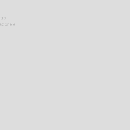
ntro
lazione e