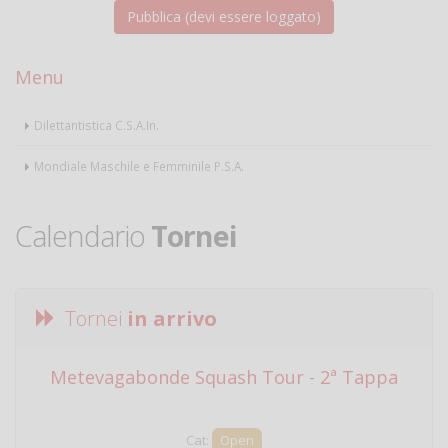
Menu
Dilettantistica C.S.A.In.
Mondiale Maschile e Femminile P.S.A.
Calendario
Tornei
Tornei
in arrivo
Metevagabonde Squash Tour - 2ª Tappa
Ci
Cat:
Open