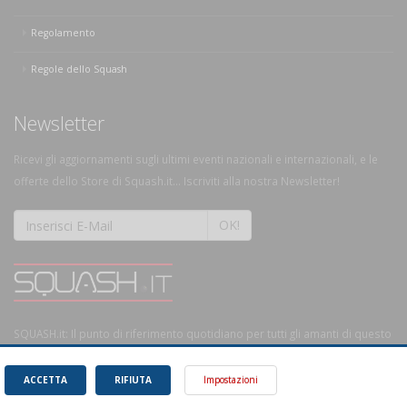
Regolamento
Regole dello Squash
Newsletter
Ricevi gli aggiornamenti sugli ultimi eventi nazionali e internazionali, e le
offerte dello Store di Squash.it... Iscriviti alla nostra Newsletter!
OK!
SQUASH.it: Il punto di riferimento quotidiano per tutti gli amanti di questo
magnifico sport.
Leggi
ACCETTA
RIFIUTA
Impostazioni