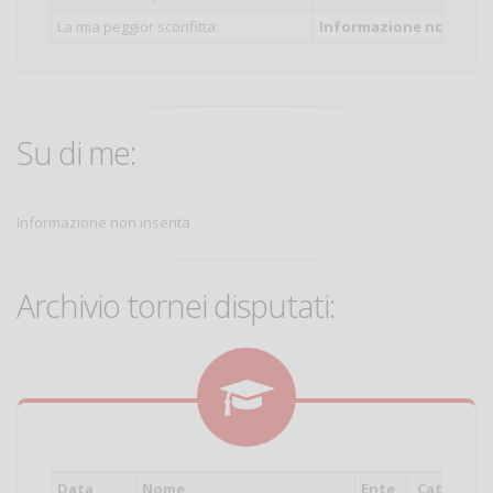
La mia peggior sconfitta:
Informazione non inser
Su di me:
Informazione non inserita
Archivio tornei disputati:
Data
Nome
Ente
Cat.
Pia