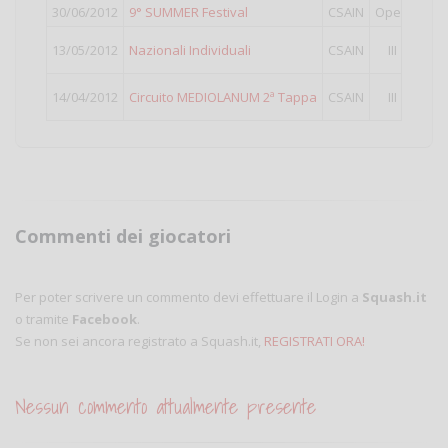
30/06/2012
9° SUMMER Festival
CSAIN
Open
12°
c
21°
c
13/05/2012
Nazionali Individuali
CSAIN
III
Punti
4°
cl
14/04/2012
Circuito MEDIOLANUM 2ª Tappa
CSAIN
III
Punti
Commenti dei giocatori
Per poter scrivere un commento devi effettuare il Login a
Squash.it
o tramite
Facebook
.
Se non sei ancora registrato a Squash.it,
REGISTRATI ORA!
Nessun commento attualmente presente