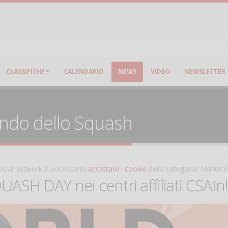
CLASSIFICHE
CALENDARIO
NEWS
VIDEO
NEWSLETTER
ondo dello Squash
 social network è necessario
accettare i cookie
della categoria 'Marketi
SH DAY nei centri affiliati CSAIn!