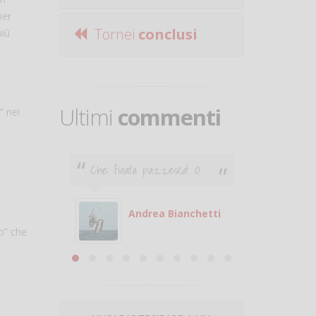
per
Tornei
conclusi
più
Ultimi
commenti
” nei
Che figata pazzesca! :O
Ciao. Son
poco e v
otare
giocare.
 con
puoi gio
Andrea Bianchetti
o” che
mero
Michele
are