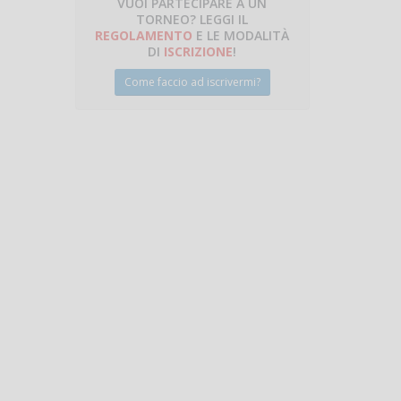
VUOI PARTECIPARE A UN
TORNEO? LEGGI IL
talano
REGOLAMENTO
E LE MODALITÀ
DI
ISCRIZIONE
!
Come faccio ad iscrivermi?