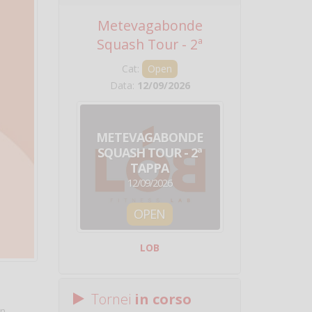
Metevagabonde
Circuito Na
Squash Tour - 2ª
Squadre - 
Tappa
Cat:
Open
Cat:
Squ
Data:
12/09/2026
Data:
19/0
METEVAGABONDE
CIRCU
SQUASH TOUR - 2ª
NAZION
TAPPA
SQUADRE - 
12/09/2026
19/09/
OPEN
SQUA
LOB
Centro Sporti
Tornei
in corso
In