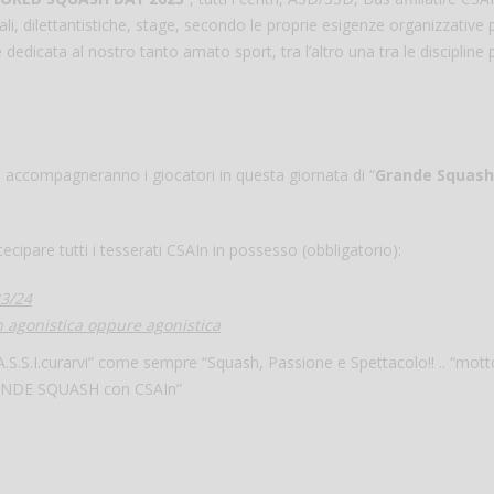
li, dilettantistiche, stage, secondo le proprie esigenze organizzative 
edicata al nostro tanto amato sport, tra l’altro una tra le discipline 
e accompagneranno i giocatori in questa giornata di “
Grande Squash
ecipare tutti i tesserati CSAIn in possesso (obbligatorio):
Salve,
23/24
come fare per pren
on agonistica oppure agonistica
il campo per giocare
un mio amico?
A.S.S.I.curarvi” come sempre “Squash, Passione e Spettacolo!! .. “mott
Devo chiamare il nu
GRANDE SQUASH con CSAIn”
telefonico o si può f
online?
Grazie