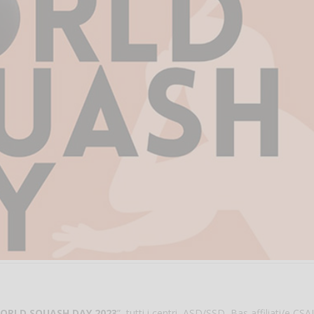
ORLD SQUASH DAY 2023
”, tutti i centri, ASD/SSD, Bas affiliati/e CSA