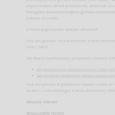
organizzeranno attività promozionali, amatoriali, socia
festeggiare questa meravigliosa giornata interamente d
praticate al mondo.
In home-page il poster dedicato all’evento!!
Sarà una giornata, ricca di emozioni, e tante sorpres
centri CSAIn!!
Alle diverse manifestazioni sul territorio potranno part
del tesseramento Multidisciplinare CSAIn 20
del certificato medico per attività sportiva n
Sarà una giornata di grandissimo Squash convinti di “
da anni ci contraddistingue e senza dimenticarci “
Maurizio Valerani
Responsabile Tecnico