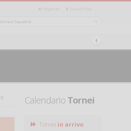
Registrati
Squash Map
Calendario
Tornei
ng'
Tornei
in arrivo