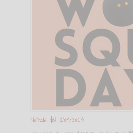
Notizia del 18/09/2023
In occasione della giornata mondiale dello squash “
W