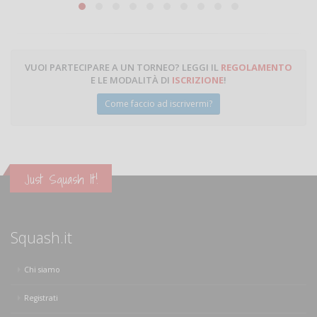
Michele Miglionico
VUOI PARTECIPARE A UN TORNEO? LEGGI IL
REGOLAMENTO
E LE MODALITÀ DI
ISCRIZIONE
!
Come faccio ad iscrivermi?
Just Squash It!
Squash.it
Chi siamo
Registrati