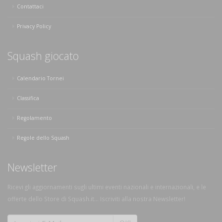
Contattaci
Privacy Policy
Squash giocato
Calendario Tornei
Classifica
Regolamento
Regole dello Squash
Newsletter
Ricevi gli aggiornamenti sugli ultimi eventi nazionali e internazionali, e le
offerte dello Store di Squash.it... Iscriviti alla nostra Newsletter!