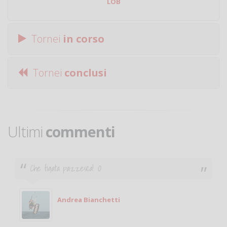
LOB
Tornei
in corso
Tornei
conclusi
Ultimi
commenti
Ciao. Sono a Treviglio da poco e vorrei tornare a
giocare. Se sei in zona e puoi giocare fammi sapere.
Michele