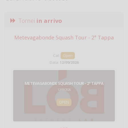
Tornei
in arrivo
Metevagabonde Squash Tour - 2ª Tappa
Ci
Cat:
Open
Data:
12/09/2026
METEVAGABONDE SQUASH TOUR - 2ª TAPPA
12/09/2026
OPEN