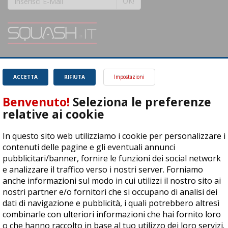
OK!
SQUASH.it: Il punto di riferimento quotidiano per tutti gli amanti di questo
magnifico sport.
Leggi
ACCETTA
RIFIUTA
Impostazioni
Benvenuto!
Seleziona le preferenze
relative ai cookie
In questo sito web utilizziamo i cookie per personalizzare i
ASD Let's Sport - Via T. Olivelli 3, 25014 Castenedolo (BS) - P. Iva:
contenuti delle pagine e gli eventuali annunci
04278030988
pubblicitari/banner, fornire le funzioni dei social network
© Copyright 2015 | All Rights Reserved - Powered by
DynDevice
e analizzare il traffico verso i nostri server. Forniamo
anche informazioni sul modo in cui utilizzi il nostro sito ai
Privacy Policy
Cookie Policy
Accessibilità
Sitemap
nostri partner e/o fornitori che si occupano di analisi dei
dati di navigazione e pubblicità, i quali potrebbero altresì
combinarle con ulteriori informazioni che hai fornito loro
o che hanno raccolto in base al tuo utilizzo dei loro servizi.