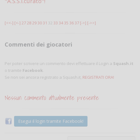
"A.S.S.I.curato"!
[<<-]
[<-]
27
28
29
30
31
32
33
34
35
36
37
[->]
[->>]
Commenti dei giocatori
Per poter scrivere un commento devi effettuare il Login a
Squash.it
o tramite
Facebook
.
Se non sei ancora registrato a Squash.it,
REGISTRATI ORA!
Nessun commento attualmente presente
Esegui il login tramite Facebook!