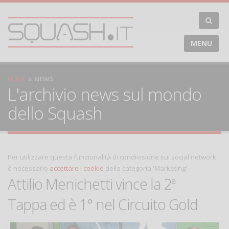
MENU
HOME
NEWS
L'archivio news sul mondo
dello Squash
Per utilizzare questa funzionalità di condivisione sui social network
è necessario
accettare i cookie
della categoria 'Marketing'
Attilio Menichetti vince la 2ª
Tappa ed è 1° nel Circuito Gold