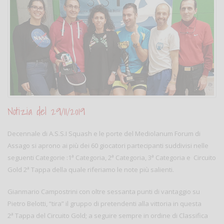
Notizia del 29/11/2019
Decennale di A.S.S.I Squash e le porte del Mediolanum Forum di
Assago si aprono ai più dei 60 giocatori partecipanti suddivisi nelle
a
a
a
seguenti Categorie :1
Categoria, 2
Categoria, 3
Categoria e Circuito
a
Gold 2
Tappa della quale riferiamo le note più salienti.
Gianmario Campostrini con oltre sessanta punti di vantaggio su
Pietro Belotti, “tira” il gruppo di pretendenti alla vittoria in questa
a
2
Tappa del Circuito Gold; a seguire sempre in ordine di Classifica