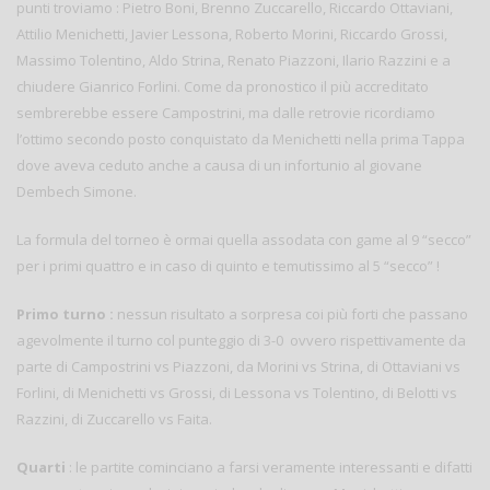
punti troviamo : Pietro Boni, Brenno Zuccarello, Riccardo Ottaviani,
Attilio Menichetti, Javier Lessona, Roberto Morini, Riccardo Grossi,
Massimo Tolentino, Aldo Strina, Renato Piazzoni, Ilario Razzini e a
chiudere Gianrico Forlini. Come da pronostico il più accreditato
sembrerebbe essere Campostrini, ma dalle retrovie ricordiamo
l’ottimo secondo posto conquistato da Menichetti nella prima Tappa
dove aveva ceduto anche a causa di un infortunio al giovane
Dembech Simone.
La formula del torneo è ormai quella assodata con game al 9 “secco”
per i primi quattro e in caso di quinto e temutissimo al 5 “secco” !
Primo turno :
nessun risultato a sorpresa coi più forti che passano
agevolmente il turno col punteggio di 3-0 ovvero rispettivamente da
parte di Campostrini vs Piazzoni, da Morini vs Strina, di Ottaviani vs
Forlini, di Menichetti vs Grossi, di Lessona vs Tolentino, di Belotti vs
Razzini, di Zuccarello vs Faita.
Quarti
: le partite cominciano a farsi veramente interessanti e difatti