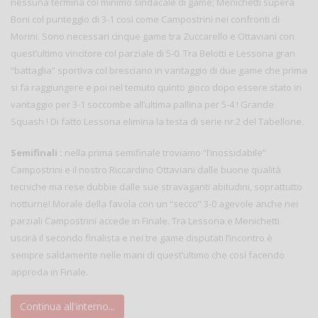
nessuna termina col minimo sindacale di game; Menichetti supera
Boni col punteggio di 3-1 così come Campostrini nei confronti di
Morini. Sono necessari cinque game tra Zuccarello e Ottaviani con
quest’ultimo vincitore col parziale di 5-0. Tra Belotti e Lessona gran
“battaglia” sportiva col bresciano in vantaggio di due game che prima
si fa raggiungere e poi nel temuto quinto gioco dopo essere stato in
vantaggio per 3-1 soccombe all’ultima pallina per 5-4 ! Grande
Squash ! Di fatto Lessona elimina la testa di serie nr.2 del Tabellone.
Semifinali :
nella prima semifinale troviamo “l’inossidabile”
Campostrini e il nostro Riccardino Ottaviani dalle buone qualità
tecniche ma rese dubbie dalle sue stravaganti abitudini, soprattutto
notturne! Morale della favola con un “secco” 3-0 agevole anche nei
parziali Campostrini accede in Finale. Tra Lessona e Menichetti
uscirà il secondo finalista e nei tre game disputati l’incontro è
sempre saldamente nelle mani di quest’ultimo che così facendo
approda in Finale.
Continua all'interno...