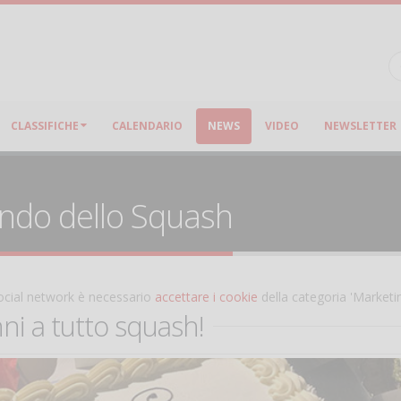
CLASSIFICHE
CALENDARIO
NEWS
VIDEO
NEWSLETTER
ondo dello Squash
 social network è necessario
accettare i cookie
della categoria 'Marketi
ni a tutto squash!