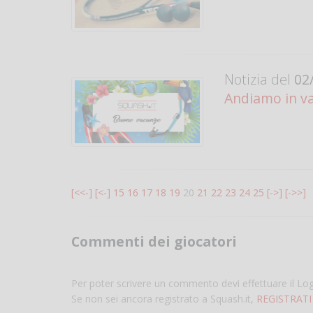
Notizia del
02/
Andiamo in va
[<<-]
[<-]
15
16
17
18
19
20
21
22
23
24
25
[->]
[->>]
Commenti dei giocatori
Per poter scrivere un commento devi effettuare il Lo
Se non sei ancora registrato a Squash.it,
REGISTRATI