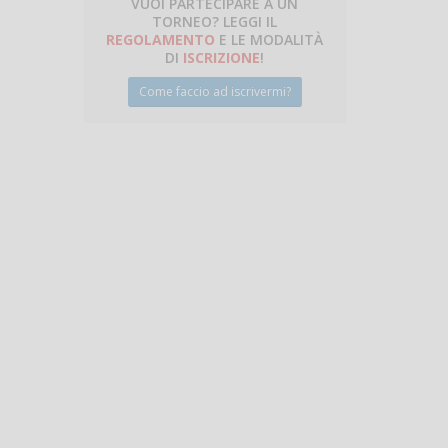
VUOI PARTECIPARE A UN
TORNEO? LEGGI IL
talano
REGOLAMENTO
E LE MODALITÀ
DI
ISCRIZIONE
!
Come faccio ad iscrivermi?