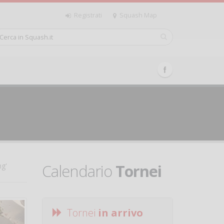
Registrati
Squash Map
Calendario
Tornei
ng'
Tornei
in arrivo