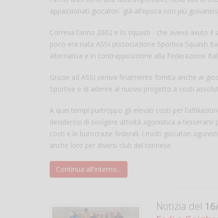
appassionati giocatori già all’epoca non più giovaniss
Correva l’anno 2002 e lo squash - che aveva avuto il s
poco era nata ASSI (Associazione Sportiva Squash Itali
alternativa e in contrapposizione alla Federazione It
Grazie ad ASSI veniva finalmente fornita anche ai giocato
Sportive e di aderire al nuovo progetto a costi assolu
A quei tempi purtroppo gli elevati costi per l’affiliazi
desiderosi di svolgere attività agonistica a tesserarsi 
costi e le burocrazie federali. I molti giocatori agonis
anche loro per diversi club del torinese.
Continua all'interno...
Notizia del
16/