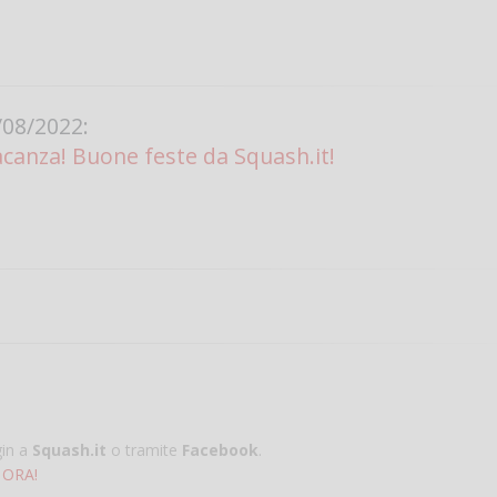
08/2022:
canza! Buone feste da Squash.it!
gin a
Squash.it
o tramite
Facebook
.
 ORA!