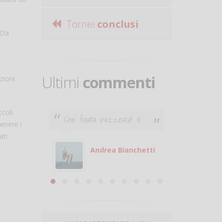
Tornei
conclusi
 Da
Ultimi
commenti
zioni
ccoli
Che figata pazzesca! :O
Ciao. Son
tenere i
poco e v
ati
otare
giocare.
 con
puoi gio
Andrea Bianchetti
mero
Michele
are