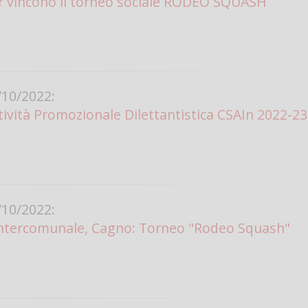
r vincono il torneo sociale RODEO SQUASH
Vanessa Ca
10/2022:
tività Promozionale Dilettantistica CSAIn 2022-23
10/2022:
 Intercomunale, Cagno: Torneo "Rodeo Squash"