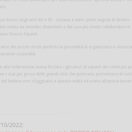
imi.
uo boom negli anni 80 e 90 - iniziava a dare i primi segnali di declino.
a) voluta da Amedeo Bianchetti e dai suoi più stretti collaboratori in
aliana Giuoco Squash.
ri dei piccoli circoli periferici la possibilità di organizzarsi in Associa
tamente sostenibili.
one alla Federazione aveva forzato i giocatori di squash dei centri più pi
Salve,
per i club più grossi delle grandi città che potevano permettersi di sos
ti del biellese non sfuggivano a questa realtà ed erano all'epoca tesser
come fare per pren
il campo per giocare
un mio amico?
Devo chiamare il nu
telefonico o si può f
online?
Grazie
10/2022: