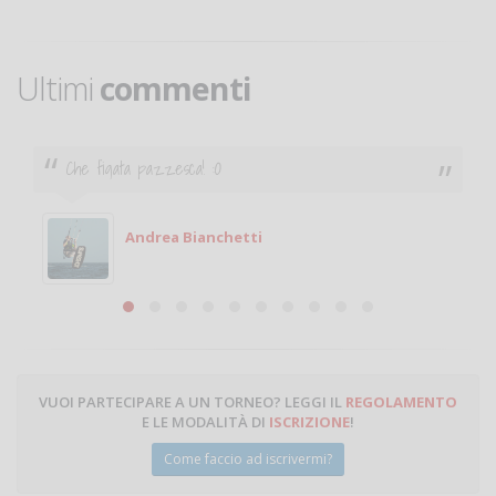
Ultimi
commenti
Ciao. Sono a Treviglio da poco e vorrei tornare a
giocare. Se sei in zona e puoi giocare fammi sapere.
Michele
Michele Miglionico
VUOI PARTECIPARE A UN TORNEO? LEGGI IL
REGOLAMENTO
E LE MODALITÀ DI
ISCRIZIONE
!
Come faccio ad iscrivermi?