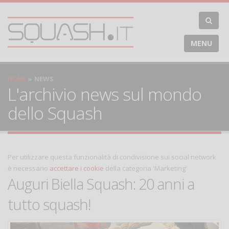
MENU
HOME
NEWS
L'archivio news sul mondo
dello Squash
Per utilizzare questa funzionalità di condivisione sui social network
è necessario
accettare i cookie
della categoria 'Marketing'
Auguri Biella Squash: 20 anni a
tutto squash!