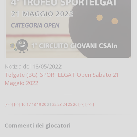
Notizia del
18/05/2022:
Telgate (BG): SPORTELGAT Open Sabato 21
Maggio 2022
[<<-]
[<-]
16
17
18
19
20
21
22
23
24
25
26
[->]
[->>]
Commenti dei giocatori