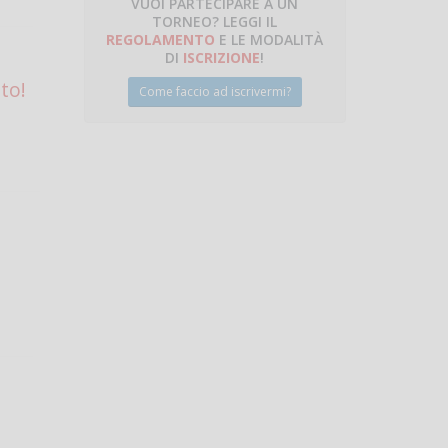
VUOI PARTECIPARE A UN
TORNEO? LEGGI IL
talano
REGOLAMENTO
E LE MODALITÀ
DI
ISCRIZIONE
!
to!
Come faccio ad iscrivermi?