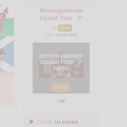
Metevagabonde
Circuito Na
Squash Tour - 2ª
Squadre - 
Tappa
Cat:
Open
Cat:
Squ
Data:
12/09/2026
Data:
19/0
METEVAGABONDE
CIRCU
SQUASH TOUR - 2ª
NAZION
TAPPA
SQUADRE - 
12/09/2026
19/09/
OPEN
SQUA
LOB
Centro Sporti
Tornei
in corso