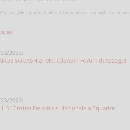
e' un segnale importante per tutto il mondo dello squash. La compet
co.uk
03/2023:
ANDE SQUASH al Mediolanum Forum di Assago!
Salve,
come fare per pren
il campo per giocare
un mio amico?
Devo chiamare il nu
03/2023:
telefonico o si può f
 il 5° Trofeo De Amicis Nazionale a Squadre
online?
Grazie