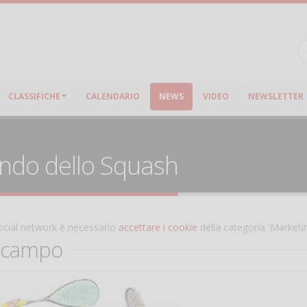
CLASSIFICHE
CALENDARIO
NEWS
VIDEO
NEWSLETTER
ondo dello Squash
 social network è necessario
accettare i cookie
della categoria 'Marketi
n campo