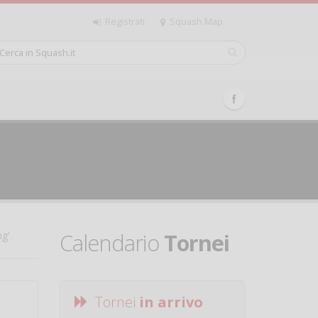
Registrati
Squash Map
Calendario
Tornei
ng'
Tornei
in arrivo