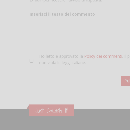
Inserisci il testo del commento
Ho letto e approvato la
Policy dei commenti
. Il
non viola le leggi italiane.
Just Squash It!