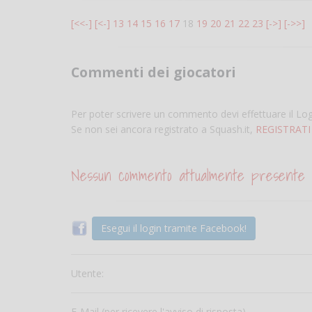
[<<-]
[<-]
13
14
15
16
17
18
19
20
21
22
23
[->]
[->>]
Commenti dei giocatori
Per poter scrivere un commento devi effettuare il Lo
Se non sei ancora registrato a Squash.it,
REGISTRATI
Nessun commento attualmente presente
Esegui il login tramite Facebook!
Utente:
E-Mail (per ricevere l'avviso di risposta)