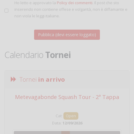
Ho letto e approvato la
Policy dei commenti
. Il post che sto
inserendo non contiene offese e volgarità, non è diffamante e
non viola le leggi italiane.
Calendario
Tornei
Tornei
in arrivo
Metevagabonde Squash Tour - 2ª Tappa
Ci
Cat:
Open
Data:
12/09/2026