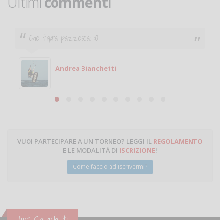
Ultimi
commenti
Ciao. Sono a Treviglio da poco e vorrei tornare a
giocare. Se sei in zona e puoi giocare fammi sapere.
Michele
Michele Miglionico
VUOI PARTECIPARE A UN TORNEO? LEGGI IL
REGOLAMENTO
E LE MODALITÀ DI
ISCRIZIONE
!
Come faccio ad iscrivermi?
Just Squash It!