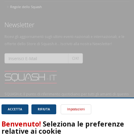
Regole dello Squash
Newsletter
Ricevi gli aggiornamenti sugli ultimi eventi nazionali e internazionali, e le
offerte dello Store di Squash.it... Iscriviti alla nostra Newsletter!
OK!
SQUASH.it: Il punto di riferimento quotidiano per tutti gli amanti di questo
magnifico sport.
Leggi
ACCETTA
RIFIUTA
Impostazioni
Benvenuto!
Seleziona le preferenze
relative ai cookie