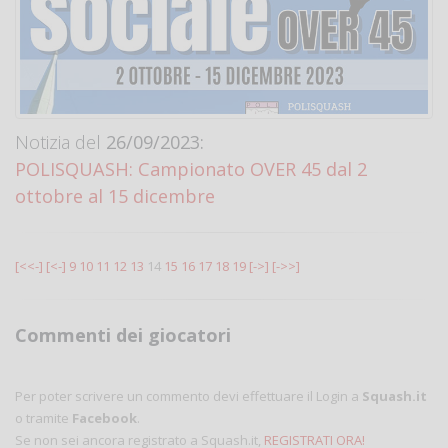
Notizia del
26/09/2023:
POLISQUASH: Campionato OVER 45 dal 2
ottobre al 15 dicembre
[<<-]
[<-]
9
10
11
12
13
14
15
16
17
18
19
[->]
[->>]
Commenti dei giocatori
Per poter scrivere un commento devi effettuare il Login a
Squash.it
o tramite
Facebook
.
Se non sei ancora registrato a Squash.it,
REGISTRATI ORA!