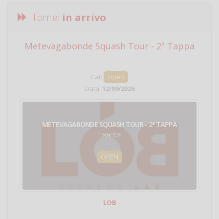
Tornei
in arrivo
Metevagabonde Squash Tour - 2ª Tappa
Ci
Cat:
Open
Data:
12/09/2026
METEVAGABONDE SQUASH TOUR - 2ª TAPPA
12/09/2026
OPEN
LOB