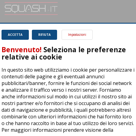
SQUASH.it: Il punto di riferimento quotidiano per tutti gli amanti di questo
magnifico sport.
Leggi
ACCETTA
RIFIUTA
Impostazioni
Benvenuto!
Seleziona le preferenze
relative ai cookie
In questo sito web utilizziamo i cookie per personalizzare i
ASD Let's Sport - Via T. Olivelli 3, 25014 Castenedolo (BS) - P. Iva:
contenuti delle pagine e gli eventuali annunci
04278030988
pubblicitari/banner, fornire le funzioni dei social network
© Copyright 2015 | All Rights Reserved - Powered by
DynDevice
e analizzare il traffico verso i nostri server. Forniamo
anche informazioni sul modo in cui utilizzi il nostro sito ai
Privacy Policy
Cookie Policy
Accessibilità
Sitemap
nostri partner e/o fornitori che si occupano di analisi dei
dati di navigazione e pubblicità, i quali potrebbero altresì
combinarle con ulteriori informazioni che hai fornito loro
o che hanno raccolto in base al tuo utilizzo dei loro servizi.
Per maggiori informazioni prendere visione della
cookie