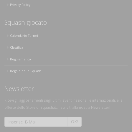
Privacy Policy
Squash giocato
Calendario Tornei
Classifica
Regolamento
Regole dello Squash
Newsletter
Ricevi gli aggiornamenti sugli ultimi eventi nazionali e internazionali, e le
offerte dello Store di Squash.it... Iscriviti alla nostra Newsletter!
OK!