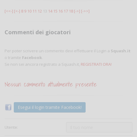
[<<-]
[<-]
8
9
10
11
12
13
14
15
16
17
18
[->]
[->>]
Commenti dei giocatori
Per poter scrivere un commento devi effettuare il Login a
Squash.it
o tramite
Facebook
.
Se non sei ancora registrato a Squash.it,
REGISTRATI ORA!
Nessun commento attualmente presente
Esegui il login tramite Facebook!
Utente: