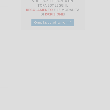
VUOI PARTECIPARE A UN
TORNEO? LEGGI IL
talano
REGOLAMENTO
E LE MODALITÀ
DI
ISCRIZIONE
!
Come faccio ad iscrivermi?