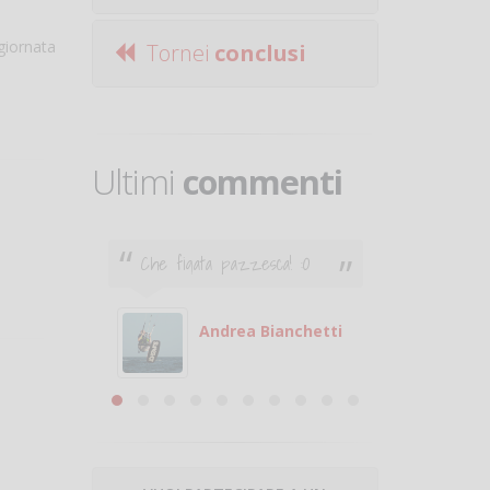
giornata
Tornei
conclusi
Ultimi
commenti
Che figata pazzesca! :O
Ciao. Son
poco e v
otare
giocare.
 con
puoi gio
Andrea Bianchetti
mero
Michele
are
!