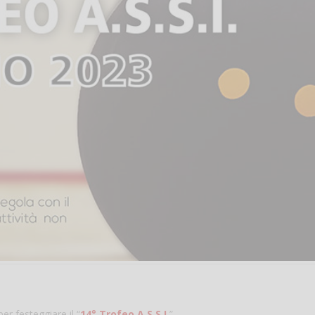
r festeggiare il “
14° Trofeo A.S.S.I.
”.