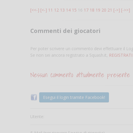
[<<-]
[<-]
11
12
13
14
15
16
17
18
19
20
21
[->]
[->>]
Commenti dei giocatori
Per poter scrivere un commento devi effettuare il Lo
Se non sei ancora registrato a Squash.it,
REGISTRATI
Nessun commento attualmente presente
Esegui il login tramite Facebook!
Utente:
E-Mail (per ricevere l'avviso di risposta)