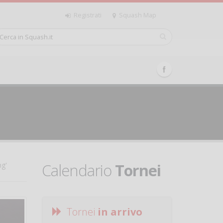
Registrati
Squash Map
Calendario
Tornei
ng'
Tornei
in arrivo