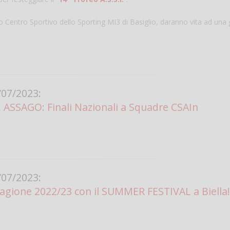
o Centro Sportivo dello Sporting MI3 di Basiglio, daranno vita ad una 
07/2023:
ASSAGO: Finali Nazionali a Squadre CSAIn
Salve,
come fare per pren
il campo per giocare
un mio amico?
Devo chiamare il nu
07/2023:
telefonico o si può f
stagione 2022/23 con il SUMMER FESTIVAL a Biella
online?
Grazie