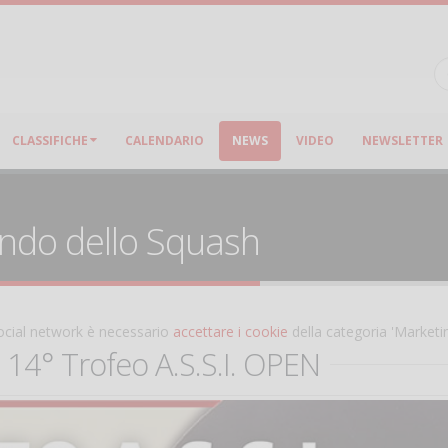
CLASSIFICHE
CALENDARIO
NEWS
VIDEO
NEWSLETTER
ondo dello Squash
 social network è necessario
accettare i cookie
della categoria 'Marketi
 14° Trofeo A.S.S.I. OPEN