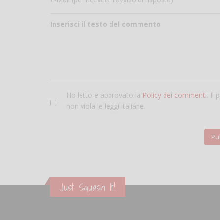
Inserisci il testo del commento
Ho letto e approvato la
Policy dei commenti
. Il
non viola le leggi italiane.
Just Squash It!