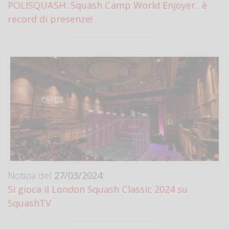
POLISQUASH: Squash Camp World Enjoyer.. è
record di presenze!
Notizia del
27/03/2024:
Si gioca il London Squash Classic 2024 su
SquashTV