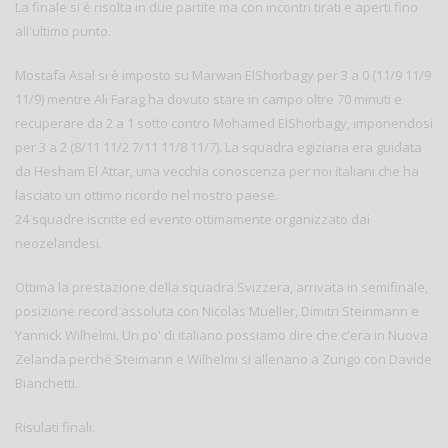
La finale si è risolta in due partite ma con incontri tirati e aperti fino
all'ultimo punto.
Mostafa Asal si è imposto su Marwan ElShorbagy per 3 a 0 (11/9 11/9
11/9) mentre Ali Farag ha dovuto stare in campo oltre 70 minuti e
recuperare da 2 a 1 sotto contro Mohamed ElShorbagy, imponendosi
per 3 a 2 (8/11 11/2 7/11 11/8 11/7). La squadra egiziana era guidata
da Hesham El Attar, una vecchia conoscenza per noi italiani che ha
lasciato un ottimo ricordo nel nostro paese.
24 squadre iscritte ed evento ottimamente organizzato dai
neozelandesi.
Ottima la prestazione della squadra Svizzera, arrivata in semifinale,
posizione record assoluta con Nicolas Mueller, Dimitri Steinmann e
Yannick Wilhelmi. Un po' di italiano possiamo dire che c'era in Nuova
Zelanda perchè Steimann e Wilhelmi si allenano a Zurigo con Davide
Bianchetti.
Risulati finali: