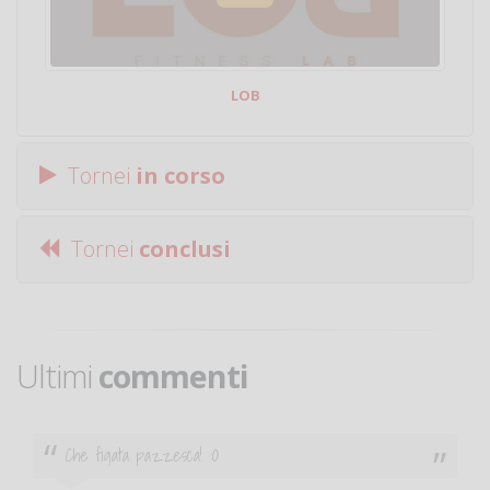
LOB
Tornei
in corso
Tornei
conclusi
Ultimi
commenti
Ciao. Sono a Treviglio da poco e vorrei tornare a
giocare. Se sei in zona e puoi giocare fammi sapere.