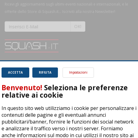
Ricevi gli aggiornamenti sugli ultimi eventi nazionali e internazionali, e le
offerte dello Store di Squash.it... Iscriviti alla nostra Newsletter!
OK!
SQUASH.it: Il punto di riferimento quotidiano per tutti gli amanti di questo
magnifico sport.
Leggi
ACCETTA
RIFIUTA
Impostazioni
Benvenuto!
Seleziona le preferenze
relative ai cookie
In questo sito web utilizziamo i cookie per personalizzare i
ASD Let's Sport - Via T. Olivelli 3, 25014 Castenedolo (BS) - P. Iva:
contenuti delle pagine e gli eventuali annunci
04278030988
pubblicitari/banner, fornire le funzioni dei social network
© Copyright 2015 | All Rights Reserved - Powered by
DynDevice
e analizzare il traffico verso i nostri server. Forniamo
anche informazioni sul modo in cui utilizzi il nostro sito ai