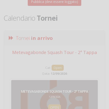
Calendario
Tornei
Tornei
in arrivo
Metevagabonde Squash Tour - 2ª Tappa
Ci
Cat:
Open
Data:
12/09/2026
METEVAGABONDE SQUASH TOUR - 2ª TAPPA
12/09/2026
OPEN