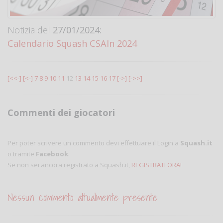
Notizia del
27/01/2024:
Calendario Squash CSAIn 2024
[<<-]
[<-]
7
8
9
10
11
12
13
14
15
16
17
[->]
[->>]
Commenti dei giocatori
Per poter scrivere un commento devi effettuare il Login a
Squash.it
o tramite
Facebook
.
Se non sei ancora registrato a Squash.it,
REGISTRATI ORA!
Nessun commento attualmente presente