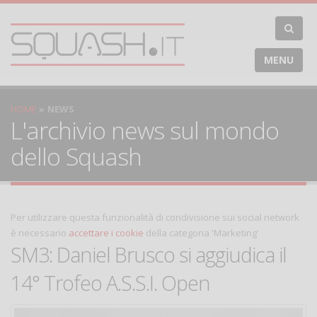
MENU
HOME
NEWS
L'archivio news sul mondo
dello Squash
Per utilizzare questa funzionalità di condivisione sui social network
è necessario
accettare i cookie
della categoria 'Marketing'
SM3: Daniel Brusco si aggiudica il
14° Trofeo A.S.S.I. Open