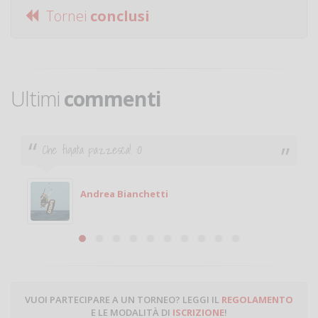
Tornei
conclusi
Ultimi
commenti
Ciao. Sono a Treviglio da poco e vorrei tornare a
giocare. Se sei in zona e puoi giocare fammi sapere.
Michele
Michele Miglionico
VUOI PARTECIPARE A UN TORNEO? LEGGI IL
REGOLAMENTO
E LE MODALITÀ DI
ISCRIZIONE
!