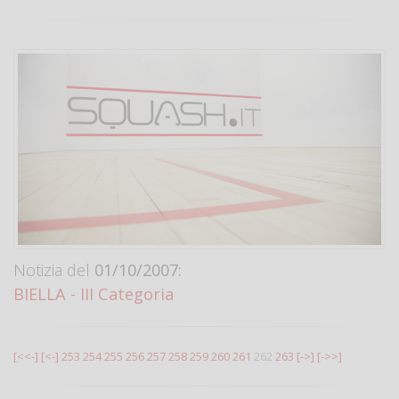
Notizia del
01/10/2007:
BIELLA - III Categoria
[<<-]
[<-]
253
254
255
256
257
258
259
260
261
262
263
[->]
[->>]