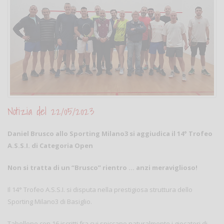
Notizia del 22/05/2023
Daniel Brusco allo Sporting Milano3 si aggiudica il 14° Trofeo
A.S.S.I. di Categoria Open
Non si tratta di un “Brusco” rientro … anzi meraviglioso!
Il 14° Trofeo A.S.S.I. si disputa nella prestigiosa struttura dello
Sporting Milano3 di Basiglio.
Tabellone con 16 iscritti fra cui spiccano naturalmente i giocatori di