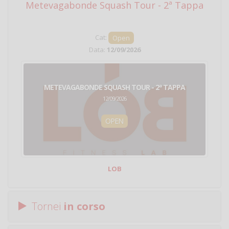
Metevagabonde Squash Tour - 2ª Tappa
Ci
Cat:
Open
Data:
12/09/2026
METEVAGABONDE SQUASH TOUR - 2ª TAPPA
12/09/2026
OPEN
LOB
Tornei
in corso