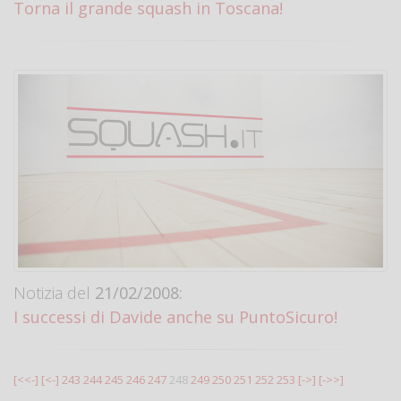
Torna il grande squash in Toscana!
Notizia del
21/02/2008:
I successi di Davide anche su PuntoSicuro!
[<<-]
[<-]
243
244
245
246
247
248
249
250
251
252
253
[->]
[->>]