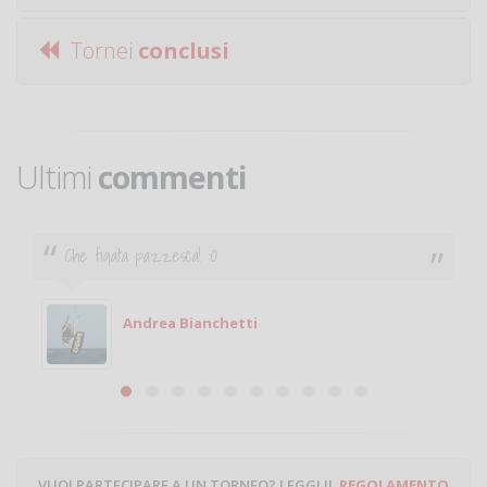
Tornei
conclusi
Ultimi
commenti
Ciao. Sono a Treviglio da poco e vorrei tornare a
giocare. Se sei in zona e puoi giocare fammi sapere.
Michele
Michele Miglionico
VUOI PARTECIPARE A UN TORNEO? LEGGI IL
REGOLAMENTO