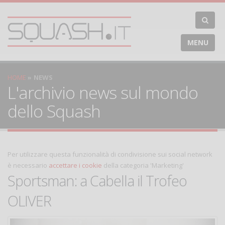
MENU
HOME
NEWS
L'archivio news sul mondo
dello Squash
Per utilizzare questa funzionalità di condivisione sui social network
è necessario
accettare i cookie
della categoria 'Marketing'
Sportsman: a Cabella il Trofeo
OLIVER