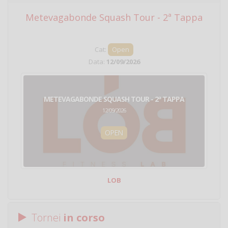
Metevagabonde Squash Tour - 2ª Tappa
Ci
Cat:
Open
Data:
12/09/2026
METEVAGABONDE SQUASH TOUR - 2ª TAPPA
12/09/2026
OPEN
LOB
Tornei
in corso