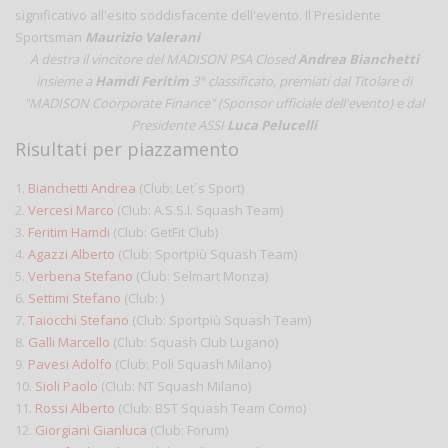
significativo all'esito soddisfacente dell'evento. Il Presidente
Sportsman
Maurizio Valerani
A destra il vincitore del MADISON PSA Closed
Andrea Bianchetti
insieme a
Hamdi Feritim
3° classificato,
premiati dal Titolare di
"MADISON Coorporate Finance" (Sponsor ufficiale dell'evento) e dal
Presidente ASSI
Luca Pelucelli
Risultati per piazzamento
1.
Bianchetti Andrea
(Club: Let´s Sport)
2.
Vercesi Marco
(Club: A.S.S.I. Squash Team)
3.
Feritim Hamdi
(Club: GetFit Club)
4.
Agazzi Alberto
(Club: Sportpiù Squash Team)
5.
Verbena Stefano
(Club: Selmart Monza)
6.
Settimi Stefano
(Club: )
7.
Taiocchi Stefano
(Club: Sportpiù Squash Team)
8.
Galli Marcello
(Club: Squash Club Lugano)
9.
Pavesi Adolfo
(Club: Poli Squash Milano)
10.
Sioli Paolo
(Club: NT Squash Milano)
11.
Rossi Alberto
(Club: BST Squash Team Como)
12.
Giorgiani Gianluca
(Club: Forum)