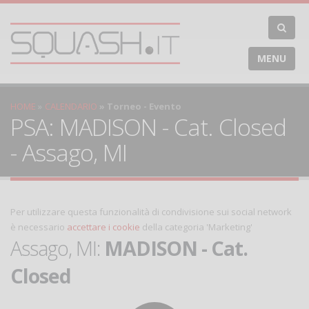
MENU
HOME
CALENDARIO
Torneo - Evento
PSA: MADISON - Cat. Closed
- Assago, MI
Per utilizzare questa funzionalità di condivisione sui social network
è necessario
accettare i cookie
della categoria 'Marketing'
Assago, MI:
MADISON - Cat.
Closed