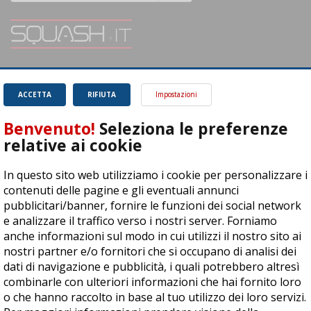
SQUASH.it: Il punto di riferimento quotidiano per tutti gli amanti di questo
magnifico sport.
Leggi
ACCETTA
RIFIUTA
Impostazioni
Benvenuto!
Seleziona le preferenze
relative ai cookie
In questo sito web utilizziamo i cookie per personalizzare i
ASD Let's Sport - Via T. Olivelli 3, 25014 Castenedolo (BS) - P. Iva:
contenuti delle pagine e gli eventuali annunci
04278030988
pubblicitari/banner, fornire le funzioni dei social network
© Copyright 2015 | All Rights Reserved - Powered by
DynDevice
e analizzare il traffico verso i nostri server. Forniamo
anche informazioni sul modo in cui utilizzi il nostro sito ai
Privacy Policy
Cookie Policy
Accessibilità
Sitemap
nostri partner e/o fornitori che si occupano di analisi dei
dati di navigazione e pubblicità, i quali potrebbero altresì
combinarle con ulteriori informazioni che hai fornito loro
o che hanno raccolto in base al tuo utilizzo dei loro servizi.