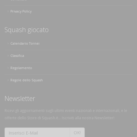
Privacy Policy
Squash giocato
Calendario Tornei
Classifica
Regolamento
Regole dello Squash
Newsletter
Ricevi gli aggiornamenti sugli ultimi eventi nazionali e internazionali, e le
offerte dello Store di Squash.it... Iscriviti alla nostra Newsletter!
OK!