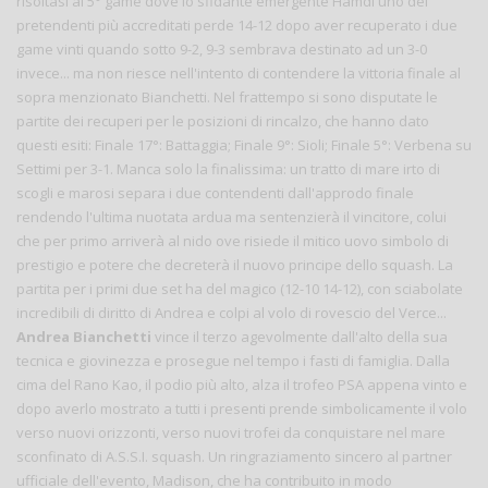
risoltasi al 5° game dove lo sfidante emergente Hamdi uno dei
pretendenti più accreditati perde 14-12 dopo aver recuperato i due
game vinti quando sotto 9-2, 9-3 sembrava destinato ad un 3-0
invece... ma non riesce nell'intento di contendere la vittoria finale al
sopra menzionato Bianchetti. Nel frattempo si sono disputate le
partite dei recuperi per le posizioni di rincalzo, che hanno dato
questi esiti: Finale 17°: Battaggia; Finale 9°: Sioli; Finale 5°: Verbena su
Settimi per 3-1. Manca solo la finalissima: un tratto di mare irto di
scogli e marosi separa i due contendenti dall'approdo finale
rendendo l'ultima nuotata ardua ma sentenzierà il vincitore, colui
che per primo arriverà al nido ove risiede il mitico uovo simbolo di
prestigio e potere che decreterà il nuovo principe dello squash. La
partita per i primi due set ha del magico (12-10 14-12), con sciabolate
incredibili di diritto di Andrea e colpi al volo di rovescio del Verce...
Andrea Bianchetti
vince il terzo agevolmente dall'alto della sua
tecnica e giovinezza e prosegue nel tempo i fasti di famiglia. Dalla
cima del Rano Kao, il podio più alto, alza il trofeo PSA appena vinto e
dopo averlo mostrato a tutti i presenti prende simbolicamente il volo
verso nuovi orizzonti, verso nuovi trofei da conquistare nel mare
sconfinato di A.S.S.I. squash. Un ringraziamento sincero al partner
ufficiale dell'evento, Madison, che ha contribuito in modo