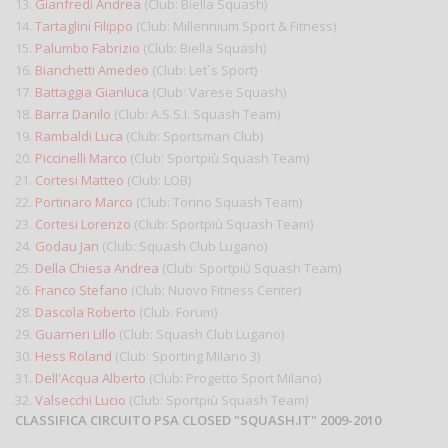
13.
Gianfredi Andrea
(Club: Biella Squash)
14.
Tartaglini Filippo
(Club: Millennium Sport & Fitness)
15.
Palumbo Fabrizio
(Club: Biella Squash)
16.
Bianchetti Amedeo
(Club: Let´s Sport)
17.
Battaggia Gianluca
(Club: Varese Squash)
18.
Barra Danilo
(Club: A.S.S.I. Squash Team)
19.
Rambaldi Luca
(Club: Sportsman Club)
20.
Piccinelli Marco
(Club: Sportpiù Squash Team)
21.
Cortesi Matteo
(Club: LOB)
22.
Portinaro Marco
(Club: Torino Squash Team)
23.
Cortesi Lorenzo
(Club: Sportpiù Squash Team)
24.
Godau Jan
(Club: Squash Club Lugano)
25.
Della Chiesa Andrea
(Club: Sportpiù Squash Team)
26.
Franco Stefano
(Club: Nuovo Fitness Center)
28.
Dascola Roberto
(Club: Forum)
29.
Guarneri Lillo
(Club: Squash Club Lugano)
30.
Hess Roland
(Club: Sporting Milano 3)
31.
Dell'Acqua Alberto
(Club: Progetto Sport Milano)
32.
Valsecchi Lucio
(Club: Sportpiù Squash Team)
CLASSIFICA CIRCUITO PSA CLOSED "SQUASH.IT" 2009-2010