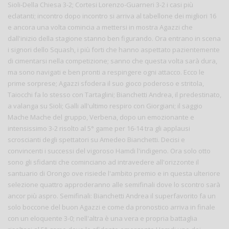
Sioli-Della Chiesa 3-2; Cortesi Lorenzo-Guarneri 3-2 i casi più
eclatanti; incontro dopo incontro si arriva al tabellone dei migliori 16
e ancora una volta comincia a mettersi in mostra Agazzi che
dall'inizio della stagione stanno ben figurando. Ora entrano in scena
i signori dello Squash, i più forti che hanno aspettato pazientemente
di cimentarsi nella competizione; sanno che questa volta sarà dura,
ma sono navigati e ben pronti a respingere ogni attacco. Ecco le
prime sorprese; Agazzi sfodera il suo gioco poderoso e stritola,
Taiocchi fa lo stesso con Tartaglini; Bianchetti Andrea, il predestinato,
a valanga su Sioli; Galli all'ultimo respiro con Giorgiani; il saggio
Mache Mache del gruppo, Verbena, dopo un emozionante e
intensissimo 3-2 risolto al 5° game per 16-14 tra gli applausi
scroscianti degli spettatori su Amedeo Bianchetti. Decisi e
convincenti i successi del vigoroso Hamdi l'indigeno. Ora solo otto
sono gli sfidanti che cominciano ad intravedere all'orizzonte il
santuario di Orongo ove risiede l'ambito premio e in questa ulteriore
selezione quattro approderanno alle semifinali dove lo scontro sarà
ancor più aspro. Semifinali: Bianchetti Andrea il superfavorito fa un
solo boccone del buon Agazzi e come da pronostico arriva in finale
con un eloquente 3-0; nell'altra è una vera e propria battaglia