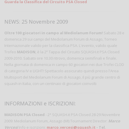
Guarda la Classifica del Circuito PSA Closed
NEWS: 25 Novembre 2009
Oltre 100 giocatori in campo al Mediolanum Forum!
Sabato 28 e
domenica 29 sui campi del Mediolanum Forum di Assago, Torneo
Internazionale valido per la classifica PSA. L'evento, valido quale
Trofeo
MADISON
, è la 2ª Tappa del Circuito SQUASH.it PSA Closed
2009-2010. Sabato ore 10.30 ritrovo, domenica semifinali e finale.
Nella giornata di domenica in campo 60 giocatori nei due Trofei CLOD
di categoria IV e LIGHT! Spettacolo assicurato quindi presso l'Area
Multisport del Mediolanum Forum di Assago, il più grande centro di
squash in Italia, con un centinaio di giocatori coinvolti
INFORMAZIONI e ISCRIZIONI:
MADISON PSA Closed
- 2° SQUASH.it PSA Closed 28-29 Novembre
2009: Mediolanum Forum, Assago (MI) Tournament Director:
Marco
Vercesi
Info e iscrizioni:
marco.vercesi@squash.it
- Tel.