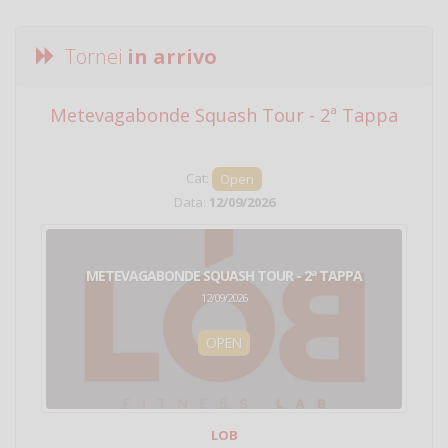
Tornei
in arrivo
Metevagabonde Squash Tour - 2ª Tappa
Ci
Cat:
Open
Data:
12/09/2026
METEVAGABONDE SQUASH TOUR - 2ª TAPPA
12/09/2026
OPEN
LOB