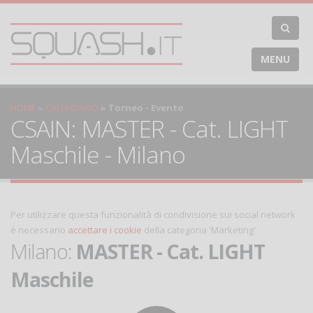
MENU
HOME
CALENDARIO
Torneo - Evento
CSAIN: MASTER - Cat. LIGHT
Maschile - Milano
Per utilizzare questa funzionalità di condivisione sui social network
è necessario
accettare i cookie
della categoria 'Marketing'
Milano:
MASTER - Cat. LIGHT
Maschile