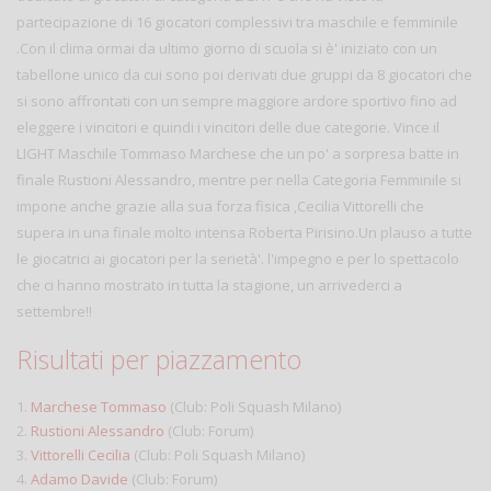
partecipazione di 16 giocatori complessivi tra maschile e femminile
.Con il clima ormai da ultimo giorno di scuola si è' iniziato con un
tabellone unico da cui sono poi derivati due gruppi da 8 giocatori che
si sono affrontati con un sempre maggiore ardore sportivo fino ad
eleggere i vincitori e quindi i vincitori delle due categorie. Vince il
LIGHT Maschile Tommaso Marchese che un po' a sorpresa batte in
finale Rustioni Alessandro, mentre per nella Categoria Femminile si
impone anche grazie alla sua forza fisica ,Cecilia Vittorelli che
supera in una finale molto intensa Roberta Pirisino.Un plauso a tutte
le giocatrici ai giocatori per la serietà'. l'impegno e per lo spettacolo
che ci hanno mostrato in tutta la stagione, un arrivederci a
settembre!!
Risultati per piazzamento
1.
Marchese Tommaso
(Club: Poli Squash Milano)
2.
Rustioni Alessandro
(Club: Forum)
3.
Vittorelli Cecilia
(Club: Poli Squash Milano)
4.
Adamo Davide
(Club: Forum)