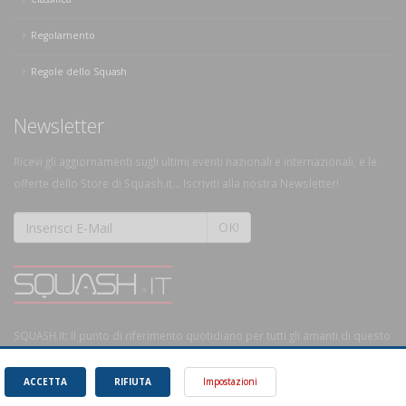
Regolamento
Regole dello Squash
Newsletter
Ricevi gli aggiornamenti sugli ultimi eventi nazionali e internazionali, e le
offerte dello Store di Squash.it... Iscriviti alla nostra Newsletter!
OK!
SQUASH.it: Il punto di riferimento quotidiano per tutti gli amanti di questo
magnifico sport.
Leggi
ACCETTA
RIFIUTA
Impostazioni