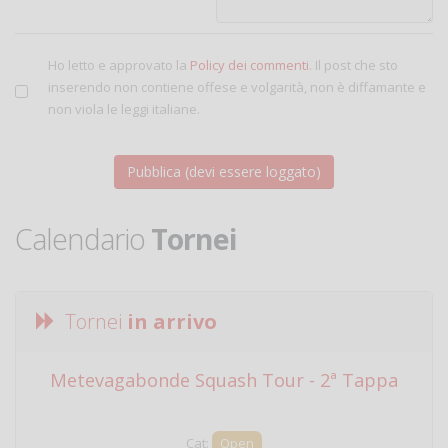
Ho letto e approvato la
Policy dei commenti
. Il post che sto
inserendo non contiene offese e volgarità, non è diffamante e
non viola le leggi italiane.
Calendario
Tornei
Tornei
in arrivo
Metevagabonde Squash Tour - 2ª Tappa
Ci
Cat:
Open