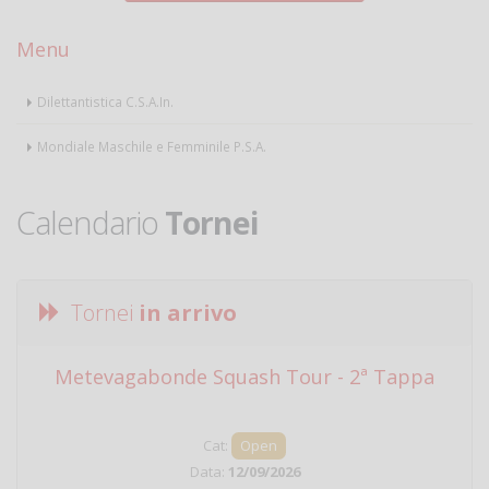
Menu
Dilettantistica C.S.A.In.
Mondiale Maschile e Femminile P.S.A.
Calendario
Tornei
Tornei
in arrivo
Metevagabonde Squash Tour - 2ª Tappa
Ci
Cat:
Open
Data:
12/09/2026