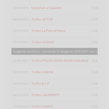
26/02/2012
Nazionali a Squadre
CSAIN
LIG
04/02/2012
Trofeo VICTOR
CSAIN
LIG
22/01/2012
Trofeo La Pancia Piena
CSAIN
LIG
19/11/2011
Trofeo ASSILED
CSAIN
LIG
Stagione conclusa - Conclude la stagione 2010-2011 con 123 punti
22/05/2011
Trofeo POLISPORTIVA INTERCOMUNALE
CSAIN
LIG
26/03/2011
Trofeo CANON
CSAIN
LIG
22/01/2011
Trofeo B.C.P.
CSAIN
LIG
04/12/2010
Trofeo GALIMBERTI
CSAIN
LIG
17/10/2010
Trofeo CANON
CSAIN
LIG