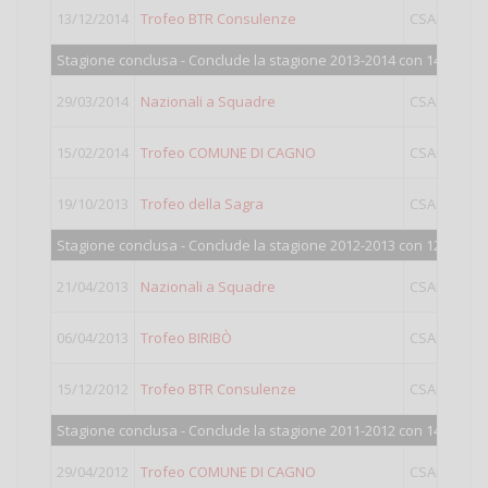
13/12/2014
Trofeo BTR Consulenze
CSAIN
III
Stagione conclusa - Conclude la stagione 2013-2014 con 143 punti
29/03/2014
Nazionali a Squadre
CSAIN
LIG
15/02/2014
Trofeo COMUNE DI CAGNO
CSAIN
IV
19/10/2013
Trofeo della Sagra
CSAIN
LIG
Stagione conclusa - Conclude la stagione 2012-2013 con 129 punti
21/04/2013
Nazionali a Squadre
CSAIN
LIG
06/04/2013
Trofeo BIRIBÒ
CSAIN
LIG
15/12/2012
Trofeo BTR Consulenze
CSAIN
IV
Stagione conclusa - Conclude la stagione 2011-2012 con 140 punti
29/04/2012
Trofeo COMUNE DI CAGNO
CSAIN
LIG