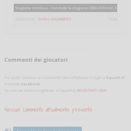
Stagione conclusa - Conclude la stagione 2009-2010 con 104 punti
20/02/2010
Trofeo GALIMBERTI
CSAIN
LIG
Commenti dei giocatori
Per poter scrivere un commento devi effettuare il Login a
Squash.it
o tramite
Facebook
.
Se non sei ancora registrato a Squash.it,
REGISTRATI ORA!
Nessun commento attualmente presente