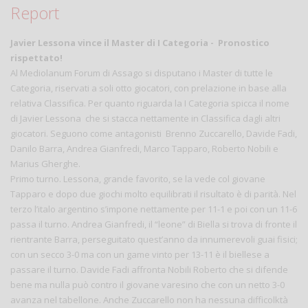
Report
Javier Lessona vince il Master di I Categoria -
Pronostico
rispettato!
Al Mediolanum Forum di Assago si disputano i Master di tutte le
Categoria, riservati a soli otto giocatori, con prelazione in base alla
relativa Classifica. Per quanto riguarda la I Categoria spicca il nome
di Javier Lessona che si stacca nettamente in Classifica dagli altri
giocatori. Seguono come antagonisti Brenno Zuccarello, Davide Fadi,
Danilo Barra, Andrea Gianfredi, Marco Tapparo, Roberto Nobili e
Marius Gherghe.
Primo turno. Lessona, grande favorito, se la vede col giovane
Tapparo e dopo due giochi molto equilibrati il risultato è di parità. Nel
terzo l’italo argentino s’impone nettamente per 11-1 e poi con un 11-6
passa il turno. Andrea Gianfredi, il “leone” di Biella si trova di fronte il
rientrante Barra, perseguitato quest’anno da innumerevoli guai fisici;
con un secco 3-0 ma con un game vinto per 13-11 è il biellese a
passare il turno. Davide Fadi affronta Nobili Roberto che si difende
bene ma nulla può contro il giovane varesino che con un netto 3-0
avanza nel tabellone. Anche Zuccarello non ha nessuna difficolktà