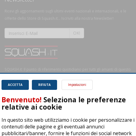
Ricevi gli aggiornamenti sugli ultimi eventi nazionali e internazionali, e le
offerte dello Store di Squash.it... Iscriviti alla nostra Newsletter!
OK!
SQUASH.it: Il punto di riferimento quotidiano per tutti gli amanti di questo
magnifico sport.
Leggi
ACCETTA
RIFIUTA
Impostazioni
Benvenuto!
Seleziona le preferenze
relative ai cookie
ASD Let's Sport - Via T. Olivelli 3, 25014 Castenedolo (BS) - P. Iva:
In questo sito web utilizziamo i cookie per personalizzare i
04278030988
contenuti delle pagine e gli eventuali annunci
© Copyright 2015 | All Rights Reserved - Powered by
DynDevice
pubblicitari/banner, fornire le funzioni dei social network