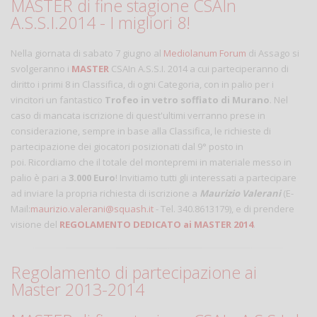
MASTER di fine stagione CSAIn
A.S.S.I.2014 - I migliori 8!
Nella giornata di sabato 7 giugno al
Mediolanum Forum
di Assago si
svolgeranno i
MASTER
CSAIn A.S.S.I. 2014 a cui parteciperanno di
diritto i primi 8 in Classifica, di ogni Categoria, con in palio per i
vincitori un fantastico
Trofeo in vetro soffiato di Murano
. Nel
caso di mancata iscrizione di quest'ultimi verranno prese in
considerazione, sempre in base alla Classifica, le richieste di
partecipazione dei giocatori posizionati dal 9° posto in
poi. Ricordiamo che il totale del montepremi in materiale messo in
palio è pari a
3.000 Euro
! Invitiamo tutti gli interessati a partecipare
ad inviare la propria richiesta di iscrizione a
Maurizio Valerani
(E-
Mail:
maurizio.valerani@squash.it
- Tel. 340.8613179), e di prendere
visione del
REGOLAMENTO DEDICATO ai MASTER 2014
.
Regolamento di partecipazione ai
Master 2013-2014