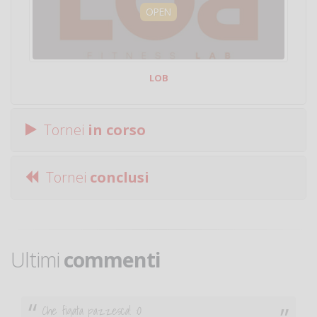
OPEN
LOB
Tornei
in corso
Tornei
conclusi
Ultimi
commenti
Che figata pazzesca! :O