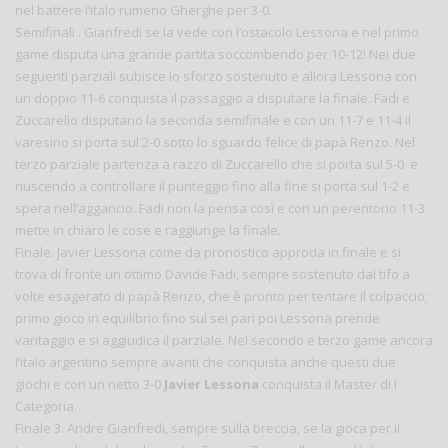
nel battere l’italo rumeno Gherghe per 3-0.
Semifinali . Gianfredi se la vede con l’ostacolo Lessona e nel primo
game disputa una grande partita soccombendo per 10-12! Nei due
seguenti parziali subisce lo sforzo sostenuto e allora Lessona con
un doppio 11-6 conquista il passaggio a disputare la finale. Fadi e
Zuccarello disputano la seconda semifinale e con un 11-7 e 11-4 il
varesino si porta sul 2-0 sotto lo sguardo felice di papà Renzo. Nel
terzo parziale partenza a razzo di Zuccarello che si porta sul 5-0 e
riuscendo a controllare il punteggio fino alla fine si porta sul 1-2 e
spera nell’aggancio. Fadi non la pensa così e con un perentorio 11-3
mette in chiaro le cose e raggiunge la finale.
Finale. Javier Lessona come da pronostico approda in finale e si
trova di fronte un ottimo Davide Fadi, sempre sostenuto dal tifo a
volte esagerato di papà Renzo, che è pronto per tentare il colpaccio;
primo gioco in equilibrio fino sul sei pari poi Lessona prende
vantaggio e si aggiudica il parziale. Nel secondo e terzo game ancora
l’italo argentino sempre avanti che conquista anche questi due
giochi e con un netto 3-0
Javier Lessona
conquista il Master di I
Categoria.
Finale 3. Andre Gianfredi, sempre sulla breccia, se la gioca per il