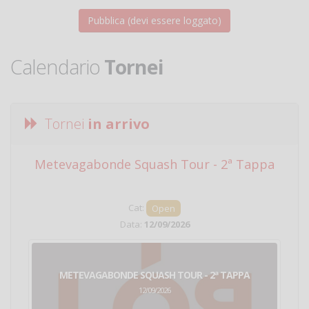
Calendario
Tornei
Tornei
in arrivo
Metevagabonde Squash Tour - 2ª Tappa
Ci
Cat:
Open
Data:
12/09/2026
METEVAGABONDE SQUASH TOUR - 2ª TAPPA
12/09/2026