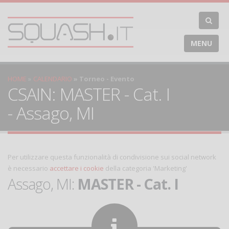
MENU
HOME
CALENDARIO
Torneo - Evento
CSAIN: MASTER - Cat. I
- Assago, MI
Per utilizzare questa funzionalità di condivisione sui social network
è necessario
accettare i cookie
della categoria 'Marketing'
Assago, MI:
MASTER - Cat. I