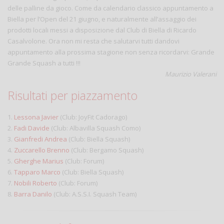
delle palline da gioco. Come da calendario classico appuntamento a
Biella per l’Open del 21 giugno, e naturalmente all’assaggio dei
prodotti locali messi a disposizione dal Club di Biella di Ricardo
Casalvolone. Ora non mi resta che salutarvi tutti dandovi
appuntamento alla prossima stagione non senza ricordarvi: Grande
Grande Squash a tutti !!!
Maurizio Valerani
Risultati per piazzamento
1.
Lessona Javier
(Club: JoyFit Cadorago)
2.
Fadi Davide
(Club: Albavilla Squash Como)
3.
Gianfredi Andrea
(Club: Biella Squash)
4.
Zuccarello Brenno
(Club: Bergamo Squash)
5.
Gherghe Marius
(Club: Forum)
6.
Tapparo Marco
(Club: Biella Squash)
7.
Nobili Roberto
(Club: Forum)
8.
Barra Danilo
(Club: A.S.S.I. Squash Team)