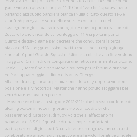
terzo gradino del podio contro Brenno Zuccarello; incredibile primo
game vinto da quest’ultimo per 11-1! Che il “vecchio” sportivamente
parlando alzi subito bandiera bianca ! Nulla di tutto questo 11-6 e
Gianfredi pareggia le sorti dell’incontro e con un 13-11 nel
susseguente gioco passa in vantaggio. A questo punto reazione di
Zuccarello che vincendo col punteggio di 11-6 si porta in parità
Quinto e decisivo game per decretare che conquisterà la terza
piazza del Master; grandissima partita che colpo su colpo giunge
sino sul 10 pari ! Grande Squash !!! Ultimi scambi che alla fine vedono
il ruggito di Gianfredi che conquista una faticosa ma meritata vittoria.
Finale 5. Questa finale non viene disputata per infortuni e ritiri vari
ed è ad appannaggio di diritto di Marius Gherghe.
Alla fine di tutti gli incontri premiazioni e foto di gruppo, ai vincitori di
posizione e ai vincitori del Master che hanno potuto sfoggiare i bei
vetri di Murano avuti in premio.
Il Master mette fine alla stagione 2013/2014 che ha visto conferme di
alcuni giocatori in netto miglioramento tecnico, di altri che
passeranno di Categoria, di nuovi volti che si affacciano nel
panorama di A.S.S.I. Squash e di una sempre confortante
partecipazione di giocatori. Naturalmente un ringraziamento a tutti i
collaborato e agli sponsor, in particolare alla Victor fornitrice ufficiale