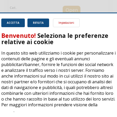
Open
Bergamo Squash
ACCETTA
RIFIUTA
Impostazioni
12/03/2023
Benvenuto!
Seleziona le preferenze
17/03/2023
relative ai cookie
CANARY Wharf
In questo sito web utilizziamo i cookie per personalizzare i
contenuti delle pagine e gli eventuali annunci
Open
pubblicitari/banner, fornire le funzioni dei social network
e analizzare il traffico verso i nostri server. Forniamo
East Wintergarden
anche informazioni sul modo in cui utilizzi il nostro sito ai
11/03/2023
nostri partner e/o fornitori che si occupano di analisi dei
12/03/2023
dati di navigazione e pubblicità, i quali potrebbero altresì
combinarle con ulteriori informazioni che hai fornito loro
WORLD ENJOYER Squash
o che hanno raccolto in base al tuo utilizzo dei loro servizi.
Camp
Per maggiori informazioni prendere visione della
cookie
policy
.
Stage