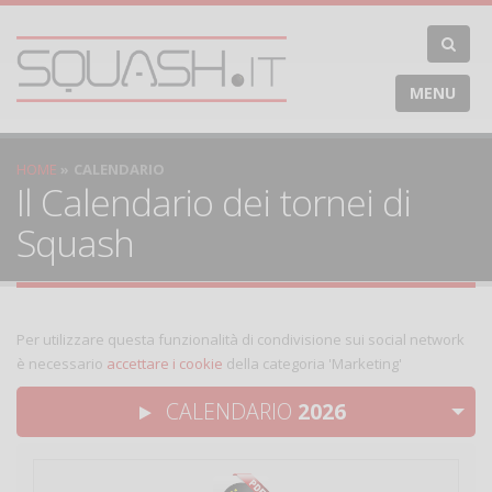
MENU
HOME
CALENDARIO
Il Calendario dei tornei di
Squash
Per utilizzare questa funzionalità di condivisione sui social network
è necessario
accettare i cookie
della categoria 'Marketing'
CALENDARIO
2026